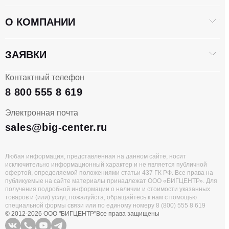
О КОМПАНИИ
ЗАЯВКИ
Контактный телефон
8 800 555 8 619
Электронная почта
sales@big-center.ru
Любая информация, представленная на данном сайте, носит
исключительно информационный характер и не является публичной
офертой, определяемой положениями статьи 437 ГК РФ. Все права на
публикуемые на сайте материалы принадлежат ООО «БИГЦЕНТР». Для
получения подробной информации о наличии и стоимости указанных
товаров и (или) услуг, пожалуйста, обращайтесь к нам с помощью
специальной формы связи или по единому номеру 8 (800) 555 8 619
© 2012-2026 ООО "БИГЦЕНТР"
Все права защищены