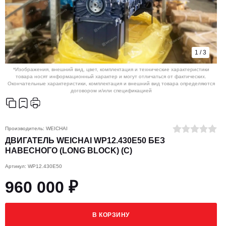
1
/
3
*Изображения, внешний вид, цвет, комплектация и технические характеристики
товара носят информационный характер и могут отличаться от фактических.
Окончательные характеристики, комплектация и внешний вид товара определяются
договором и/или спецификацией
Производитель:
WEICHAI
ДВИГАТЕЛЬ WEICHAI WP12.430E50 БЕЗ
НАВЕСНОГО (LONG BLOCK) (C)
Артикул: WP12.430E50
960 000 ₽
В КОРЗИНУ