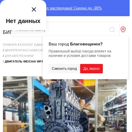
Глобальная распродажа! Скидки до -90%
Нет данных
Ваш город
Благовещенск?
ГЛАВНАЯ
/
КАТАЛОГ
/
ДВИГАТЕЛИ
/
ДВИГАТЕЛИ БЕЗ НАВЕСНОГО ОБОРУДОВАНИЯ
/
LONG BLOCK
Правильный выбор города влияет на
наличие и условия доставки товаров
/
ДЛЯ АВТОТЕХНИКИ
/
ДВИГАТЕЛЬ WEICHAI WP12.430E50 БЕЗ НАВЕСНОГО (LONG BLOCK) (C)
Сменить город
Да, верно