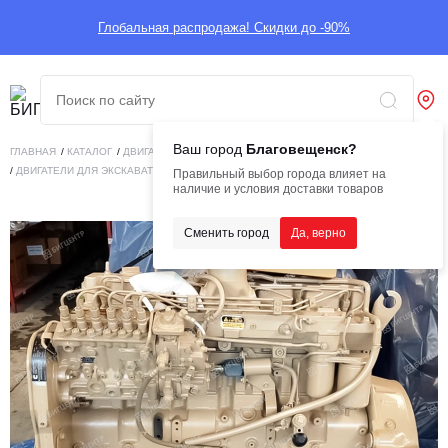
Глобальная распродажа! Скидки до -90%
Ваш город
Благовещенск?
ГЛАВНАЯ
/
КАТАЛОГ
/
ДВИГАТЕЛИ
/
ДВИГАТЕЛИ ДЛЯ СПЕЦТЕХНИКИ
/
ДВИГАТЕЛИ ДЛЯ ЭКСКАВАТОРОВ
/
CUMMINS 6CTAA8.3-C240 179KW
Правильный выбор города влияет на
наличие и условия доставки товаров
Сменить город
Да, верно