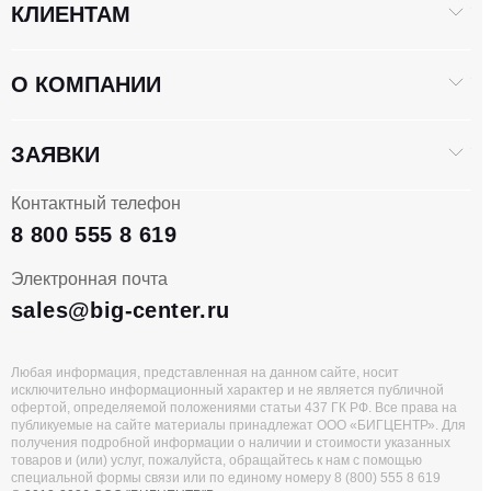
КЛИЕНТАМ
О КОМПАНИИ
ЗАЯВКИ
Контактный телефон
8 800 555 8 619
Электронная почта
sales@big-center.ru
Любая информация, представленная на данном сайте, носит
исключительно информационный характер и не является публичной
офертой, определяемой положениями статьи 437 ГК РФ. Все права на
публикуемые на сайте материалы принадлежат ООО «БИГЦЕНТР». Для
получения подробной информации о наличии и стоимости указанных
товаров и (или) услуг, пожалуйста, обращайтесь к нам с помощью
специальной формы связи или по единому номеру 8 (800) 555 8 619