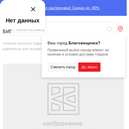
Глобальная распродажа! Скидки до -90%
Нет данных
Ваш город
Благовещенск?
ГЛАВНАЯ
/
КАТАЛОГ
/
ДВИГАТЕЛИ
/
ДВИГАТЕЛИ ДЛЯ СПЕЦТЕХНИКИ
/
ДВИГАТЕЛИ ДЛЯ ЭКСКАВАТОРОВ
/
ДВИГАТЕЛЬ YANMAR 4LHA-DTP (O)
Правильный выбор города влияет на
наличие и условия доставки товаров
Сменить город
Да, верно