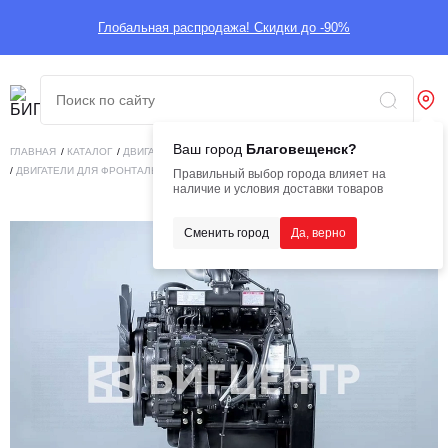
Глобальная распродажа! Скидки до -90%
Ваш город
Благовещенск?
ГЛАВНАЯ
/
КАТАЛОГ
/
ДВИГАТЕЛИ
/
ДВИГАТЕЛИ ДЛЯ СПЕЦТЕХНИКИ
/
ДВИГАТЕЛИ ДЛЯ ФРОНТАЛЬНЫХ ПОГРУЗЧИКОВ
/
HUADONG 4DRZY4 83 KW
Правильный выбор города влияет на
наличие и условия доставки товаров
Сменить город
Да, верно