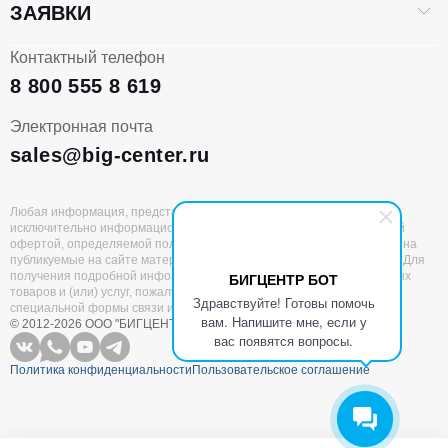
ЗАЯВКИ
Контактный телефон
8 800 555 8 619
Электронная почта
sales@big-center.ru
Любая информация, представленная на данном сайте, носит
исключительно информационный характер и не является публичной
офертой, определяемой положениями статьи 437 ГК РФ. Все права на
публикуемые на сайте материалы принадлежат ООО «БИГЦЕНТР». Для
получения подробной информации о наличии и стоимости указанных
БИГЦЕНТР БОТ
товаров и (или) услуг, пожалуйста, обращайтесь к нам с помощью
Здравствуйте! Готовы помочь
специальной формы связи или по единому номеру 8 (800) 555 8 619
вам. Напишите мне, если у
© 2012-2026 ООО "БИГЦЕНТР"
Все права защищены
вас появятся вопросы.
Политика конфиденциальности
Пользовательское соглашение