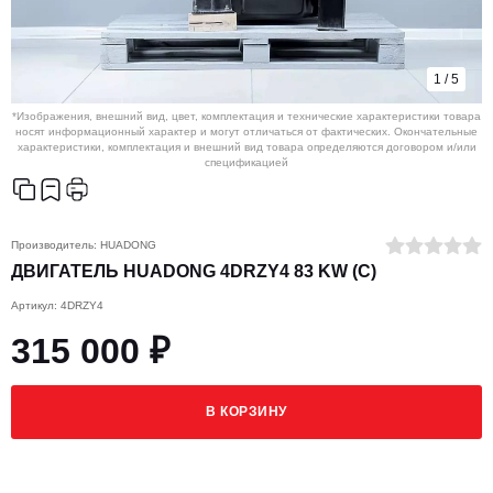
1
/
5
*Изображения, внешний вид, цвет, комплектация и технические характеристики товара
носят информационный характер и могут отличаться от фактических. Окончательные
характеристики, комплектация и внешний вид товара определяются договором и/или
спецификацией
Производитель:
HUADONG
ДВИГАТЕЛЬ HUADONG 4DRZY4 83 KW (C)
Артикул: 4DRZY4
315 000 ₽
В КОРЗИНУ