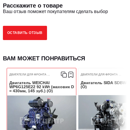
Расскажите о товаре
3
3600
Ваш отзыв поможет покупателям сделать выбор
Рабочий объем, сМ
Мощность, кВт/Лс
83/113
ОСТАВИТЬ ОТЗЫВ
Тип топлива
Дизель
ВАМ МОЖЕТ ПОНРАВИТЬСЯ
Диаметр цилиндра, мм
105
Ход поршня, мм
125
ДВИГАТЕЛИ ДЛЯ ФРОНТА ...
ДВИГАТЕЛИ ДЛЯ ФРОНТА ...
Двигатель WEICHAI
Двигатель SIDA SDBWZ 
WP6G125E22 92 kWt (маховик D
(O)
Экологический класс
Евро-2
= 430мм, 145 зуб.) (O)
Расход топлива, г/кВт,ч
239