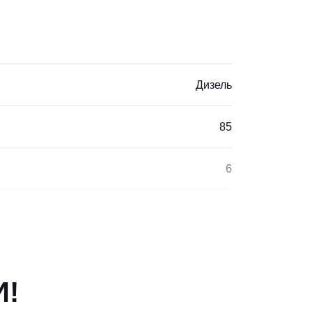
Дизель
85
6
м
2300
Евро-2
И!