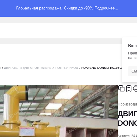
Глобальная распродажа! Скидки до -90%
Подробнее...
Ваш
Прав
нали
И
/
ДВИГАТЕЛИ ДЛЯ ФРОНТАЛЬНЫХ ПОГРУЗЧИКОВ
/
HUAFENG DONGLI R6105G20 85KWT
См
Производи
ДВИ
DONG
Артикул: R6