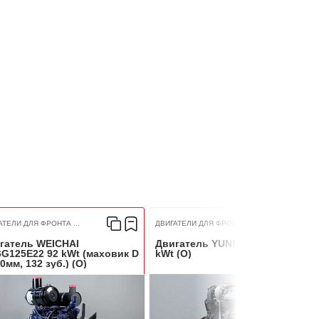
АТЕЛИ ДЛЯ ФРОНТА ...
ДВИГАТЕЛИ ДЛЯ ФРОНТА ...
гатель WEICHAI
Двигатель YUNNEI YN27GBZ 58
G125E22 92 kWt (маховик D
kWt (O)
0мм, 132 зуб.) (O)