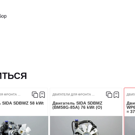
бор
ИТЬСЯ
Я ФРОНТА ...
ДВИГАТЕЛИ ДЛЯ ФРОНТА ...
ДВИГ
ь SIDA SDBWZ 58 kWt
Двигатель SIDA SDBMZ
Дви
(BM58G-85A) 76 kWt (O)
WP6
= 37