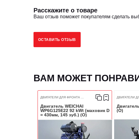
Расскажите о товаре
Ваш отзыв поможет покупателям сделать вы
ОСТАВИТЬ ОТЗЫВ
ВАМ МОЖЕТ ПОНРАВ
ДВИГАТЕЛИ ДЛЯ ФРОНТА ...
ДВИГАТЕЛИ ДЛ
Двигатель WEICHAI
Двигател
WP6G125E22 92 kWt (маховик D
(O)
= 430мм, 145 зуб.) (O)