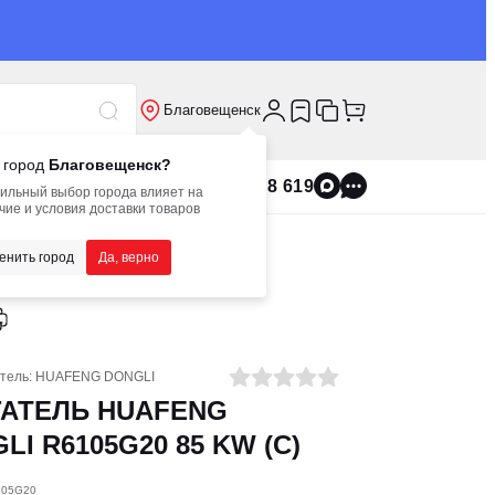
Благовещенск
 город
Благовещенск?
8 800 555 8 619
ильный выбор города влияет на
чие и условия доставки товаров
енить город
Да, верно
тель:
HUAFENG DONGLI
ГАТЕЛЬ HUAFENG
LI R6105G20 85 KW (C)
105G20