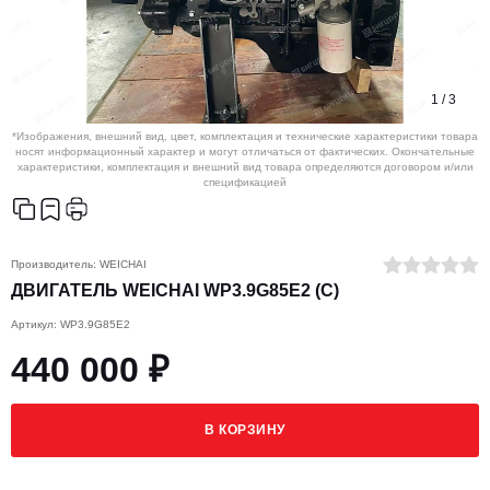
1
/
3
*Изображения, внешний вид, цвет, комплектация и технические характеристики товара
носят информационный характер и могут отличаться от фактических. Окончательные
характеристики, комплектация и внешний вид товара определяются договором и/или
спецификацией
Производитель:
WEICHAI
ДВИГАТЕЛЬ WEICHAI WP3.9G85E2 (C)
Артикул: WP3.9G85E2
440 000 ₽
В КОРЗИНУ