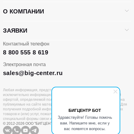
О КОМПАНИИ
ЗАЯВКИ
Контактный телефон
8 800 555 8 619
Электронная почта
sales@big-center.ru
Любая информация, представленная на данном сайте, носит
исключительно информационный характер и не является публичной
офертой, определяемой положениями статьи 437 ГК РФ. Все права на
публикуемые на сайте материалы принадлежат ООО «БИГЦЕНТР». Для
получения подробной информации о наличии и стоимости указанных
БИГЦЕНТР БОТ
товаров и (или) услуг, пожалуйста, обращайтесь к нам с помощью
Здравствуйте! Готовы помочь
специальной формы связи или по единому номеру 8 (800) 555 8 619
вам. Напишите мне, если у
© 2012-2026 ООО "БИГЦЕНТР"
Все права защищены
вас появятся вопросы.