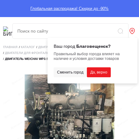
Глобальная распродажа! Скидки до -90%
Ваш город
Благовещенск?
ГЛАВНАЯ
/
КАТАЛОГ
/
ДВИГАТЕЛИ
/
ДВИГАТЕЛИ ДЛЯ СПЕЦТЕХНИКИ
/
ДВИГАТЕЛИ ДЛЯ ФРОНТАЛЬНЫХ ПОГРУЗЧИКОВ
Правильный выбор города влияет на
наличие и условия доставки товаров
/
ДВИГАТЕЛЬ WEICHAI WP3.9G85E2 (C)
Сменить город
Да, верно