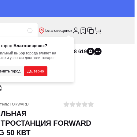
Благовещенск
 город
Благовещенск?
8 800 555 8 619
ильный выбор города влияет на
чие и условия доставки товаров
енить город
Да, верно
тель:
FORWARD
ЕЛЬНАЯ
КТРОСТАНЦИЯ FORWARD
G 50 КВТ