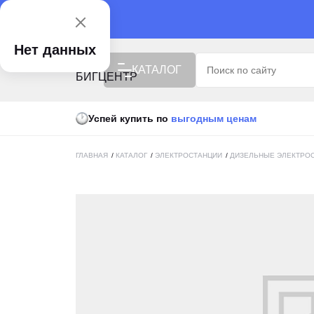
Нет данных
КАТАЛОГ
Успей купить по
выгодным ценам
ISUZU X БИГЦЕНТР
РАСПРОДАЖА
ГЛАВНАЯ
/
КАТАЛОГ
/
ЭЛЕКТРОСТАНЦИИ
/
ДИЗЕЛЬНЫЕ ЭЛЕКТРО
ВЫГОДНАЯ ЦЕНА
СПЕЦТЕХНИКА
АВТОТЕХНИКА
ПОДЪЕМНАЯ ТЕХНИКА
УБОРОЧНАЯ ТЕХНИКА
АГРОТЕХНИКА