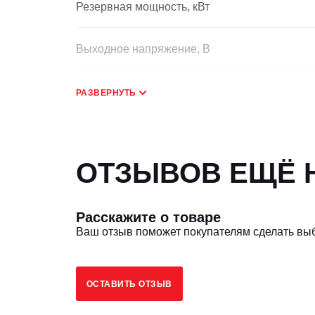
Резервная мощность, кВт
Выходное напряжение, В
Выходной ток, А
РАЗВЕРНУТЬ
Номинальная частота, Гц
ОТЗЫВОВ ЕЩЁ Н
Номинальная скорость, об/мин
Расскажите о товаре
Установленное регулирование напряжения,
Ваш отзыв поможет покупателям сделать вы
Скорость колебания напряжения, %
ОСТАВИТЬ ОТЗЫВ
Переходное регулирование напряжения, %