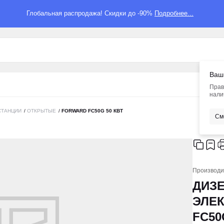
Глобальная распродажа! Скидки до -90%
Подробнее...
Ваш
Прав
нали
СТАНЦИИ
/
ОТКРЫТЫЕ
/
FORWARD FC50G 50 КВТ
См
Производи
ДИЗ
ЭЛЕ
FC50