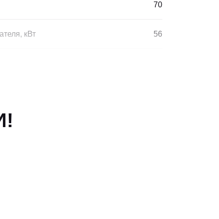
70
теля, кВт
56
игателя
4
ршня, мм
102*120
И!
Электрический запуск
Охлаждение с замкнутой циркуляцией воды
Электронный регулятор
скорости