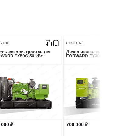
Турбонаддув
ть
110
ащения
1500
РЫТЫЕ
ОТКРЫТЫЕ
ельная электростанция
Дизельная электростанция
WARD FY50G 50 кВт
FORWARD FY30G 30 кВт
3900
FORWARD FC100GF
т
100
 000 ₽
700 000 ₽