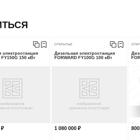
Способ приема
≤1
Перегрузочная способнос
ИТЬСЯ
≤±1
Номинальная частота вр
ОТКРЫТЫЕ
ОТК
≤±0,5
я электростанция
Дизельная электростанция
Диз
FY150G 150 кВт
FORWARD FY100G 100 кВт
FOR
3
Рабочий объем, сМ
%
+10～-7
ГЕНЕРАТОР
≤3
Модель генератора
Мощность генератора, кВ
 ₽
1 080 000 ₽
800