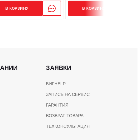
, В
400/230
В КОРЗИНУ
В КОРЗИНУ
Класс Н
IP22
Трехфазный четырехпроводный, соединение
ПАНИИ
ЗАЯВКИ
звездой 3P4W
БИГHELP
VR (автоматический регулятор напряжения)
ЗАПИСЬ НА СЕРВИС
ГАРАНТИЯ
50
ВОЗВРАТ ТОВАРА
ТЕХКОНСУЛЬТАЦИЯ