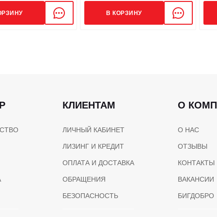
Номинальное напряжение
ОРЗИНУ
В КОРЗИНУ
Класс изоляции
Уровень защиты
Способ
Р
КЛИЕНТАМ
О КОМ
подключения
СТВО
ЛИЧНЫЙ КАБИНЕТ
О НАС
Метод регулировки
A
ЛИЗИНГ И КРЕДИТ
ОТЗЫВЫ
ОПЛАТА И ДОСТАВКА
КОНТАКТЫ
Выходная частота, Гц
А
ОБРАЩЕНИЯ
ВАКАНСИИ
БЕЗОПАСНОСТЬ
БИГДОБРО
ГАБАРИТЫ