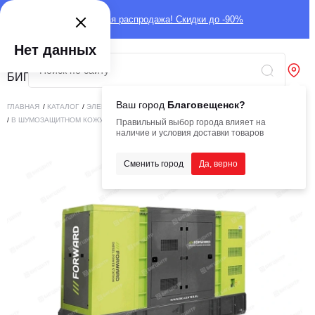
Глобальная распродажа! Скидки до -90%
Нет данных
Ваш город
Благовещенск?
ГЛАВНАЯ
/
КАТАЛОГ
/
ЭЛЕКТРОСТАНЦИИ
/
ДИЗЕЛЬНЫЕ ЭЛЕКТРОСТАНЦИИ
/
В ШУМОЗАЩИТНОМ КОЖУХЕ
/
FORWARD FW30GF 30 КВТ
Правильный выбор города влияет на
наличие и условия доставки товаров
Сменить город
Да, верно