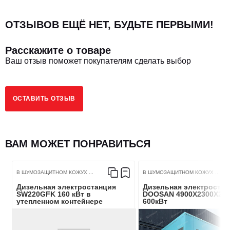
Номинальная частота, Гц
50
ОТЗЫВОВ ЕЩЁ НЕТ, БУДЬТЕ ПЕРВЫМИ!
Номинальная скорость, об/мин
1500
Расскажите о товаре
Установленное регулирование напряжения, %
≤±1
Ваш отзыв поможет покупателям сделать выбор
Скорость колебания напряжения, %
≤±0.5
ОСТАВИТЬ ОТЗЫВ
Переходное регулирование напряжения, %
+20～-15
Время стабилизации напряжения, с
ВАМ МОЖЕТ ПОНРАВИТЬСЯ
≤1
Установленное регулирование частоты, %
≤±1
В ШУМОЗАЩИТНОМ КОЖУХ ...
В ШУМОЗАЩИТНОМ КОЖУХ ...
Дизельная электростанция
Дизельная электростан
SW220GFK 160 кВт в
DOOSAN 4900X2300X27
Коэффициент колебания частоты, %
≤±0.5
утепленном контейнере
600кВт
Скорость регулировки переходной частоты, %
+10～-7