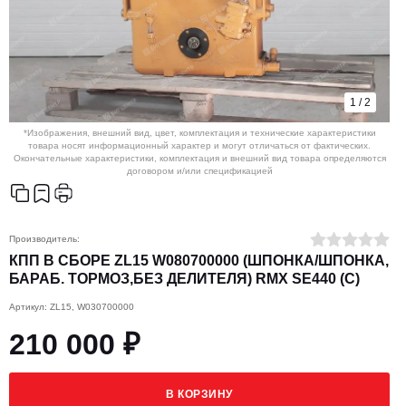
1
/
2
*Изображения, внешний вид, цвет, комплектация и технические характеристики
товара носят информационный характер и могут отличаться от фактических.
Окончательные характеристики, комплектация и внешний вид товара определяются
договором и/или спецификацией
Производитель:
КПП В СБОРЕ ZL15 W080700000 (ШПОНКА/ШПОНКА,
БАРАБ. ТОРМОЗ,БЕЗ ДЕЛИТЕЛЯ) RMX SE440 (С)
Артикул: ZL15, W030700000
210 000 ₽
В КОРЗИНУ