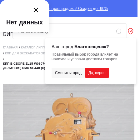
Глобальная распродажа! Скидки до -90%
Нет данных
Ваш город
Благовещенск?
ГЛАВНАЯ
/
КАТАЛОГ
/
КПП
/
КПП ДЛЯ СПЕЦТЕХНИКИ
/
КПП ДЛЯ ЭКСКАВАТОРОВ-ПОГРУЗЧИКОВ
Правильный выбор города влияет на
наличие и условия доставки товаров
/
КПП В СБОРЕ ZL15 W080700000 (ШПОНКА/ШПОНКА, БАРАБ. ТОРМОЗ,БЕЗ
ДЕЛИТЕЛЯ) RMX SE440 (С)
Сменить город
Да, верно