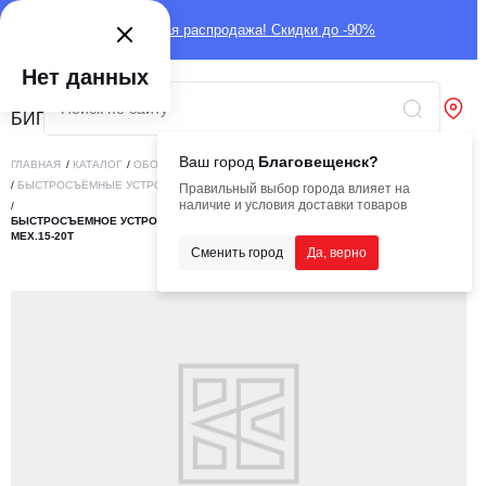
Глобальная распродажа! Скидки до -90%
Нет данных
Ваш город
Благовещенск?
ГЛАВНАЯ
/
КАТАЛОГ
/
ОБОРУДОВАНИЕ
/
НАВЕСНОЕ ОБОРУДОВАНИЕ
/
БЫСТРОСЪЁМНЫЕ УСТРОЙСТВА
Правильный выбор города влияет на
наличие и условия доставки товаров
/
БЫСТРОСЪЕМНОЕ УСТРОЙСТВО (КАРЕТКА) ДЛЯ ЭКСКАВАТОРА RMX (RUNMAX)
МЕХ.15-20Т
Сменить город
Да, верно