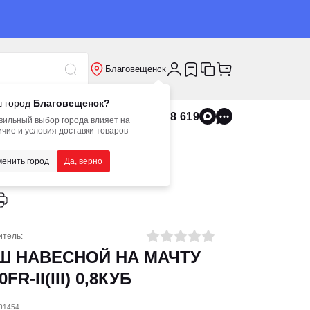
Благовещенск
 город
Благовещенск?
8 800 555 8 619
вильный выбор города влияет на
чие и условия доставки товаров
енить город
Да, верно
итель:
Ш НАВЕСНОЙ НА МАЧТУ
FR-II(III) 0,8КУБ
001454