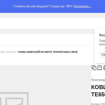
Глобальная распродажа! Скидки до -90%
Подробнее...
Ваш
Пра
нали
НИЕ
/
КОВШИ
/
КОВШ НАВЕСНОЙ НА МАЧТУ TE650FR-II(III) 0,8КУБ
См
Производ
КОВ
TE650
Артикул: 5