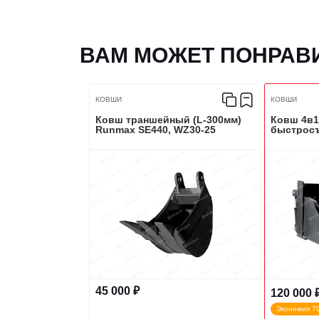
ВАМ МОЖЕТ ПОНРАВ
КОВШИ
КОВШИ
Ковш траншейный (L-300мм)
Ковш 4в1
Runmax SE440, WZ30-25
быстрос
45 000 ₽
120 000 
Экономия 70