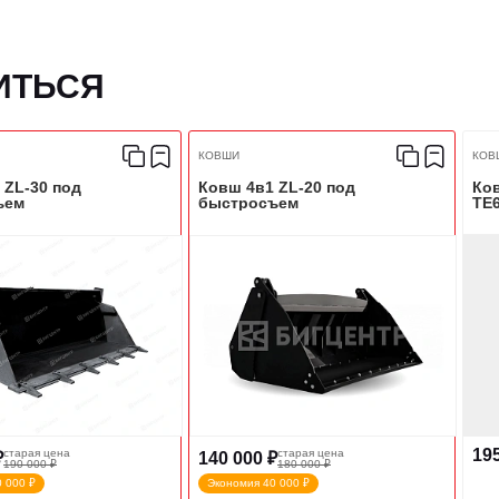
ИТЬСЯ
КОВШИ
КОВ
 ZL-30 под
Ковш 4в1 ZL-20 под
Ков
ъем
быстросъем
TE6
195
старая цена
старая цена
₽
140 000 ₽
190 000 ₽
180 000 ₽
 000 ₽
Экономия 40 000 ₽