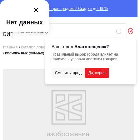
Глобальная распродажа! Скидки до -90%
Нет данных
Ваш город
Благовещенск?
ГЛАВНАЯ
/
КАТАЛОГ
/
ОБОРУДОВАНИЕ
/
НАВЕСНОЕ ОБОРУДОВАНИЕ
/
ПРОЧЕЕ
/
КОСИЛКА RMX (RUNMAX) L=1700 ММ
Правильный выбор города влияет на
наличие и условия доставки товаров
Сменить город
Да, верно