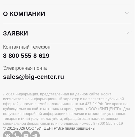
О КОМПАНИИ
ЗАЯВКИ
Контактный телефон
8 800 555 8 619
Электронная почта
sales@big-center.ru
Любая информация, представленная на данном сайте, носит
исключительно информационный характер и не является публичной
офертой, определяемой положениями статьи 437 ГК РФ. Все права на
публикуемые на сайте материалы принадлежат ООО «БИГЦЕНТР». Для
получения подробной информации о наличии и стоимости указанных
товаров и (или) услуг, пожалуйста, обращайтесь к нам с помощью
специальной формы связи или по единому номеру 8 (800) 555 8 619
© 2012-2026 ООО "БИГЦЕНТР"
Все права защищены