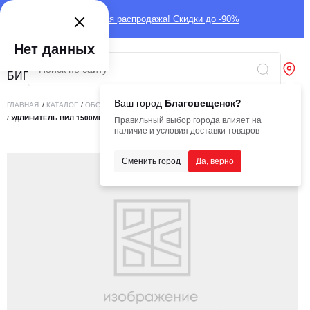
Глобальная распродажа! Скидки до -90%
Нет данных
Ваш город
Благовещенск?
ГЛАВНАЯ
/
КАТАЛОГ
/
ОБОРУДОВАНИЕ
/
НАВЕСНОЕ ОБОРУДОВАНИЕ
/
ВИЛЫ
/
УДЛИНИТЕЛЬ ВИЛ 1500ММ (К-Т 2ШТ)
Правильный выбор города влияет на
наличие и условия доставки товаров
Сменить город
Да, верно