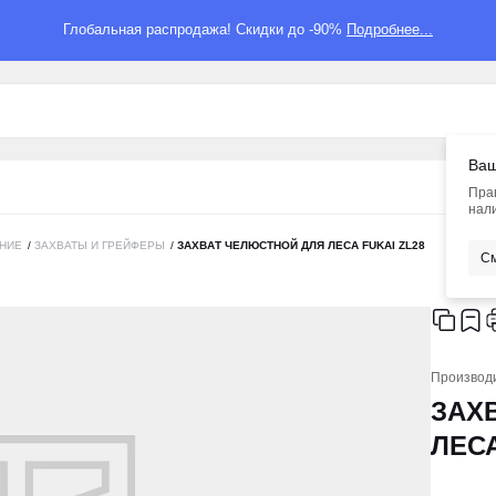
Глобальная распродажа! Скидки до -90%
Подробнее...
Ваш
Пра
нали
НИЕ
/
ЗАХВАТЫ И ГРЕЙФЕРЫ
/
ЗАХВАТ ЧЕЛЮСТНОЙ ДЛЯ ЛЕСА FUKAI ZL28
См
Производ
ЗАХ
ЛЕСА