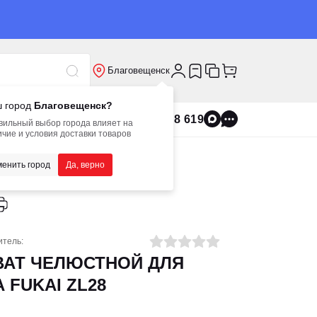
Благовещенск
 город
Благовещенск?
8 800 555 8 619
вильный выбор города влияет на
чие и условия доставки товаров
енить город
Да, верно
итель:
ВАТ ЧЕЛЮСТНОЙ ДЛЯ
 FUKAI ZL28