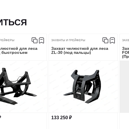
ИТЬСЯ
ГРЕЙФЕРЫ
ЗАХВАТЫ И ГРЕЙФЕРЫ
ЗАХ
елюстной для леса
Захват челюстной для леса
Зах
д быстросъем
ZL-30 (под пальцы)
FO
(П
₽
133 250 ₽