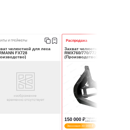
Распродажа
ВАТЫ И ГРЕЙФЕРЫ
ват челюстной для леса
Захват челюстной для леса
RMANN FX728
RMX760/770/772
роизводство)
(Производство)
старая цена
150 000 ₽
180 000 ₽
Экономия 30 000 ₽