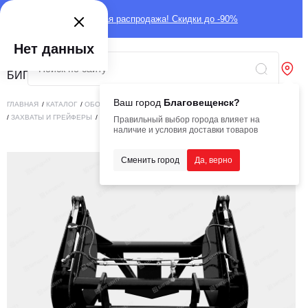
Глобальная распродажа! Скидки до -90%
Нет данных
Ваш город
Благовещенск?
ГЛАВНАЯ
/
КАТАЛОГ
/
ОБОРУДОВАНИЕ
/
НАВЕСНОЕ ОБОРУДОВАНИЕ
/
ЗАХВАТЫ И ГРЕЙФЕРЫ
/
ЗАХВАТ ЧЕЛЮСТНОЙ ДЛЯ СЕНА ZL-30 (ПОД КАРЕТКУ)
Правильный выбор города влияет на
наличие и условия доставки товаров
Сменить город
Да, верно