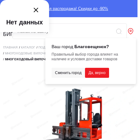
Глобальная распродажа! Скидки до -90%
Нет данных
Ваш город
Благовещенск?
ГЛАВНАЯ
/
КАТАЛОГ
/
ПОДЪЕМНАЯ ТЕХНИКА
/
ВИЛОЧНЫЕ ПОГРУЗЧИКИ
/
МНОГОХОДОВЫЕ ВИЛОЧНЫЕ ПОГРУЗЧИКИ
Правильный выбор города влияет на
наличие и условия доставки товаров
/
МНОГОХОДОВЫЙ ВИЛОЧНЫЙ ПОГРУЗЧИК TMG M45-45
Сменить город
Да, верно