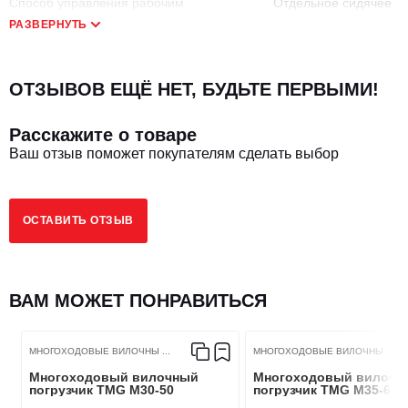
Способ управления рабочим
Отдельное сидячее
оборудованием
место
РАЗВЕРНУТЬ
Грузоподъемность, кг
4500
ОТЗЫВОВ ЕЩЁ НЕТ, БУДЬТЕ ПЕРВЫМИ!
Внешний радиус поворота, мм
3400
Расскажите о товаре
Ваш отзыв поможет покупателям сделать выбор
РАЗМЕРЫ
ОСТАВИТЬ ОТЗЫВ
Макс. высота подъема, мм
5635
ВАМ МОЖЕТ ПОНРАВИТЬСЯ
Высота мачты в опущенном положении, мм
2580
МНОГОХОДОВЫЕ ВИЛОЧНЫ ...
МНОГОХОДОВЫЕ ВИЛОЧНЫ ...
Общая длина (с вилами)
2300
Многоходовый вилочный
Многоходовый вилочн
погрузчик TMG M30-50
погрузчик TMG M35-60
Передний свес, мм
325