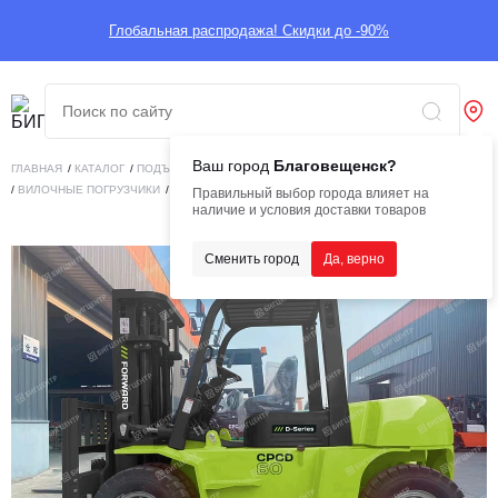
Глобальная распродажа! Скидки до -90%
Ваш город
Благовещенск?
ГЛАВНАЯ
/
КАТАЛОГ
/
ПОДЪЕМНАЯ ТЕХНИКА
/
ВИЛОЧНЫЕ ПОГРУЗЧИКИ
/
ВИЛОЧНЫЕ ПОГРУЗЧИКИ
/
ВИЛОЧНЫЙ ПОГРУЗЧИК FORWARD CPCD60
Правильный выбор города влияет на
наличие и условия доставки товаров
Сменить город
Да, верно