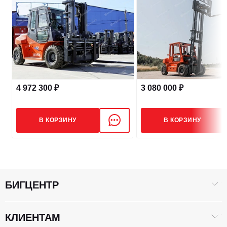
Расстояние до центра нагрузки,мм
600
ЭКСПЛУАТАЦИОННЫЕ ПАРАМЕТРЫ
4 972 300 ₽
3 080 000 ₽
Макс. скорость (с грузом/без груза)
23/29
В КОРЗИНУ
В КОРЗИНУ
Скорость подъема (с грузом/без груза)
500/530
Макс. преодолеваемый уклон (с грузом/без груза)
15/20
БИГЦЕНТР
ШИНЫ
КЛИЕНТАМ