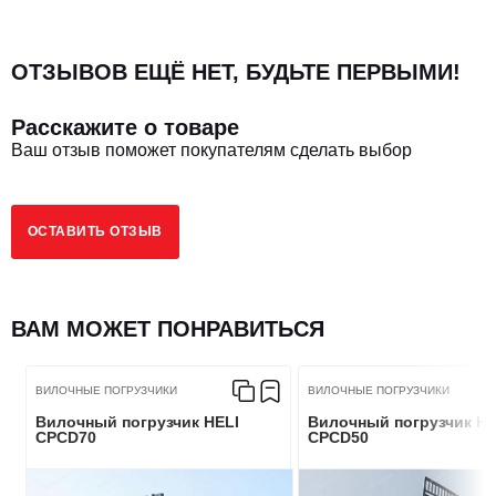
ОТЗЫВОВ ЕЩЁ НЕТ, БУДЬТЕ ПЕРВЫМИ!
Макс. высота подъема, мм
210
Расскажите о товаре
Общая длина (с вилами)
4720
Ваш отзыв поможет покупателям сделать выбор
Общая длина (без вил)
3590
ОСТАВИТЬ ОТЗЫВ
Колесная база, мм
2250
Мин. дорожный просвет, мм
230
ВАМ МОЖЕТ ПОНРАВИТЬСЯ
Внешний радиус поворота, мм
4120
ВИЛОЧНЫЕ ПОГРУЗЧИКИ
ВИЛОЧНЫЕ ПОГРУЗЧИКИ
Вилочный погрузчик HELI
Вилочный погрузчик HE
Мин. ширина прохода при повороте на 90 градусов
5290
CPCD70
CPCD50
Размер вил, мм
1220*150*60