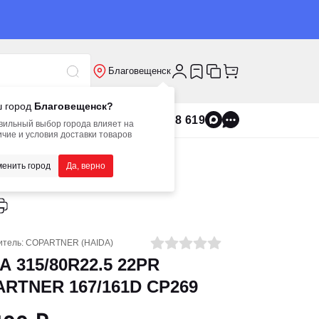
Благовещенск
 город
Благовещенск?
8 800 555 8 619
вильный выбор города влияет на
чие и условия доставки товаров
енить город
Да, верно
итель:
COPARTNER (HAIDA)
 315/80R22.5 22PR
RTNER 167/161D CP269