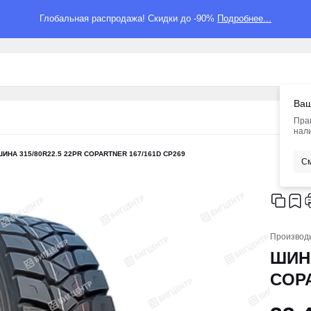
Глобальная распродажа! Скидки до -90%
Подробнее...
Ваш
Пра
нали
ИНА 315/80R22.5 22PR COPARTNER 167/161D CP269
См
Производ
ШИНА
COPA