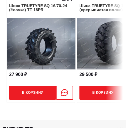
Шина TRUETYRE SQ 16/70-24
Шина TRUETYRE SQ 16/
Максимальная нагрузка (кг)
8250
(ёлочка) TT 18PR
(прерывистая волна) T
Индекс нагрузки
181
Индекс скорости
A8
Стандартный диск, RIM
14.00/1.5
Давление, кПа
575
27 900 ₽
29 500 ₽
Конструкция шины
Диагональная
В КОРЗИНУ
В КОРЗИНУ
РАЗМЕРЫ