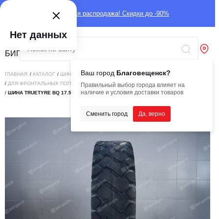
Глобальная распродажа! Скидки до -90%
Нет данных
Ваш город
Благовещенск?
ГЛАВНАЯ
/
КАТАЛОГ
/
ШИНЫ
/
ИНДУСТРИАЛЬНЫЕ
/
ДЛЯ ФРОНТАЛЬНЫХ ПОГРУЗЧИКОВ
Правильный выбор города влияет на
наличие и условия доставки товаров
/
ШИНА TRUETYRE BQ 17.5-25 E3E (ПРЕРЫВИСТАЯ ВОЛНА) TT 28PR
Сменить город
Да, верно