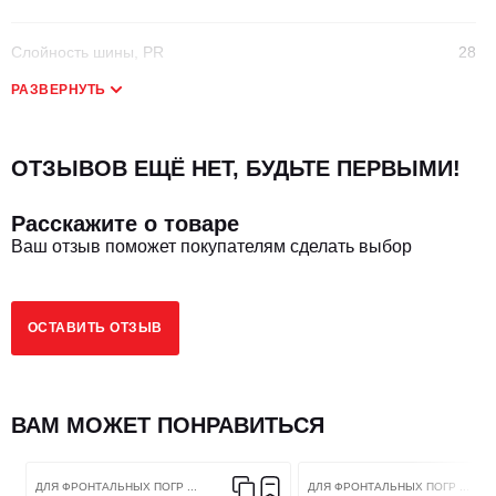
Слойность шины, PR
28
РАЗВЕРНУТЬ
Размер шин
17.5-25
ОТЗЫВОВ ЕЩЁ НЕТ, БУДЬТЕ ПЕРВЫМИ!
Исполнение шины
Пневматическая
Расскажите о товаре
Посадочный диаметр
25
Ваш отзыв поможет покупателям сделать выбор
Тип шин
TT (камерная)
ОСТАВИТЬ ОТЗЫВ
Тип оси
Универсальная
Применение
для фронтальных погрузчиков
ВАМ МОЖЕТ ПОНРАВИТЬСЯ
Сезонность
Всесезонная
ДЛЯ ФРОНТАЛЬНЫХ ПОГР ...
ДЛЯ ФРОНТАЛЬНЫХ ПОГР ...