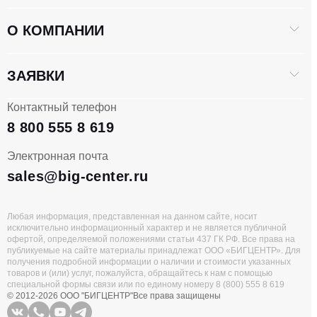
Высота профиля
70
О КОМПАНИИ
Вес, кг
43
ЗАЯВКИ
Контактный телефон
8 800 555 8 619
Электронная почта
sales@big-center.ru
Любая информация, представленная на данном сайте, носит
исключительно информационный характер и не является публичной
офертой, определяемой положениями статьи 437 ГК РФ. Все права на
публикуемые на сайте материалы принадлежат ООО «БИГЦЕНТР». Для
получения подробной информации о наличии и стоимости указанных
товаров и (или) услуг, пожалуйста, обращайтесь к нам с помощью
специальной формы связи или по единому номеру 8 (800) 555 8 619
© 2012-2026 ООО "БИГЦЕНТР"
Все права защищены