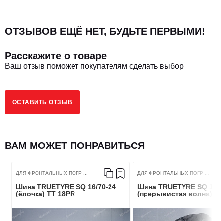
Размер шин
23.5/70-16
ОТЗЫВОВ ЕЩЁ НЕТ, БУДЬТЕ ПЕРВЫМИ!
Исполнение шины
Пневматическая
Расскажите о товаре
Посадочный диаметр
16
Ваш отзыв поможет покупателям сделать выбор
Тип шин
TT (камерная)
ОСТАВИТЬ ОТЗЫВ
Тип оси
Универсальная
Применение
для фронтальных погрузчиков
ВАМ МОЖЕТ ПОНРАВИТЬСЯ
Сезонность
Всесезонная
ДЛЯ ФРОНТАЛЬНЫХ ПОГР ...
ДЛЯ ФРОНТАЛЬНЫХ ПОГР ...
Шина TRUETYRE SQ 16/70-24
Шина TRUETYRE SQ 16/
Максимальная нагрузка (кг)
1750
(ёлочка) TT 18PR
(прерывистая волна) T
Индекс нагрузки
127