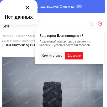
Глобальная распродажа! Скидки до -90%
Нет данных
Ваш город
Благовещенск?
ГЛАВНАЯ
/
КАТАЛОГ
/
ШИНЫ
/
ИНДУСТРИАЛЬНЫЕ
/
ДЛЯ ФРОНТАЛЬНЫХ ПОГРУЗЧИКОВ
Правильный выбор города влияет на
наличие и условия доставки товаров
/
ШИНА TRUETYRE SQ 23.5/70-16 (ЁЛОЧКА) TT 16PR
Сменить город
Да, верно