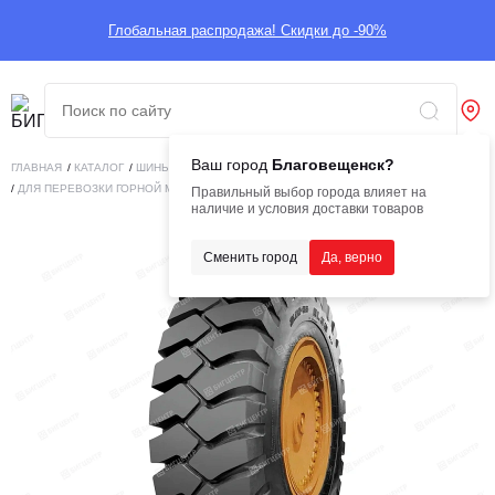
Глобальная распродажа! Скидки до -90%
Ваш город
Благовещенск?
ГЛАВНАЯ
/
КАТАЛОГ
/
ШИНЫ
/
ИНДУСТРИАЛЬНЫЕ
/
ДЛЯ ПЕРЕВОЗКИ ГОРНОЙ МАССЫ
/
ШИНА 21.00-35 40PR EL35 WESTLAKE Е4 TL.
Правильный выбор города влияет на
наличие и условия доставки товаров
Сменить город
Да, верно