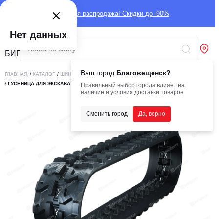
Глобальная распродажа! Скидки до -90%
Нет данных
Ваш город
Благовещенск?
ГЛАВНАЯ
/
КАТАЛОГ
/
ШИНЫ
/
РЕЗИНОВЫЕ ГУСЕНИЦЫ
/
НА МИНИ-ЭКСКАВАТОРЫ
/
ГУСЕНИЦА ДЛЯ ЭКСКАВАТОРА 180*72*46
Правильный выбор города влияет на
наличие и условия доставки товаров
Сменить город
Да, верно