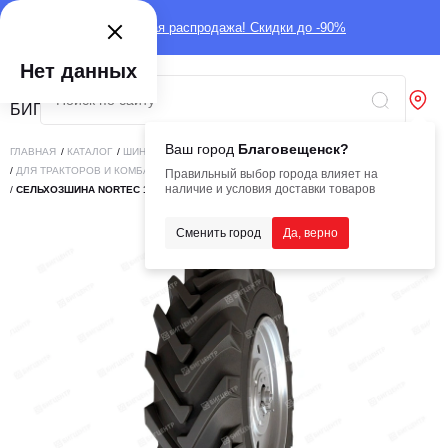
Глобальная распродажа! Скидки до -90%
Нет данных
Ваш город
Благовещенск?
ГЛАВНАЯ
/
КАТАЛОГ
/
ШИНЫ
/
СЕЛЬСКОХОЗЯЙСТВЕННЫЕ
/
ДЛЯ ТРАКТОРОВ И КОМБАЙНОВ
Правильный выбор города влияет на
наличие и условия доставки товаров
/
СЕЛЬХОЗШИНА NORTEC 18.4R38 (460/85R38) 10 PR (И.152) ТТ ТА-02
Сменить город
Да, верно