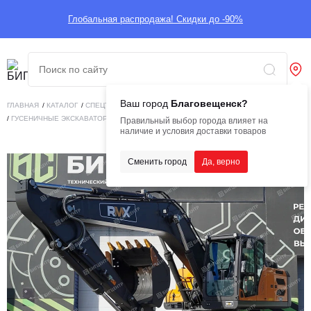
Глобальная распродажа! Скидки до -90%
Ваш город
Благовещенск?
ГЛАВНАЯ
/
КАТАЛОГ
/
СПЕЦТЕХНИКА
/
ДОРОЖНО-СТРОИТЕЛЬНАЯ ТЕХНИКА
/
ГУСЕНИЧНЫЕ ЭКСКАВАТОРЫ
/
ГУСЕНИЧНЫЙ ЭКСКАВАТОР RMX RH210NL
Правильный выбор города влияет на
наличие и условия доставки товаров
Сменить город
Да, верно