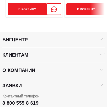
Модель поворотного редуктора
PNM M5X130CHB
В КОРЗИНУ
В КОРЗИНУ
Передаточное число левого редуктора
48
Модель правого редуктора привода
Lonking Lt42ch
БИГЦЕНТР
Передаточное число правого редуктора
48
КЛИЕНТАМ
ЭЛЕКТРОСИСТЕМА
О КОМПАНИИ
Напряжение аккумулятора, В / Ач
24/120*2
ЗАЯВКИ
Контактный телефон
ГИДРАВЛИКА
8 800 555 8 619