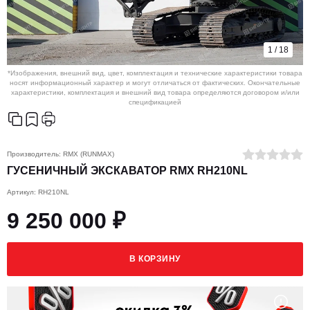
1
/
18
*Изображения, внешний вид, цвет, комплектация и технические характеристики товара
носят информационный характер и могут отличаться от фактических. Окончательные
характеристики, комплектация и внешний вид товара определяются договором и/или
спецификацией
Производитель:
RMX (RUNMAX)
ГУСЕНИЧНЫЙ ЭКСКАВАТОР RMX RH210NL
Артикул: RH210NL
9 250 000 ₽
В КОРЗИНУ