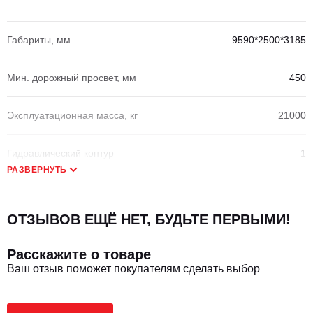
Габариты, мм
9590*2500*3185
Мин. дорожный просвет, мм
450
Эксплуатационная масса, кг
21000
Гидравлический контур
1
РАЗВЕРНУТЬ
ДВИГАТЕЛЬ
ОТЗЫВОВ ЕЩЁ НЕТ, БУДЬТЕ ПЕРВЫМИ!
Расскажите о товаре
Модель ДВС
Cummins 6BTAA5.9-C150
Ваш отзыв поможет покупателям сделать выбор
Тип топлива
Дизель