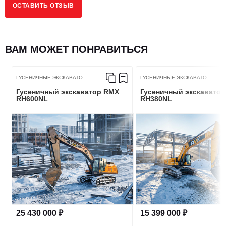
ОСТАВИТЬ ОТЗЫВ
Количество цилиндров
4
Номинальные обороты, об/мин
1950
ВАМ МОЖЕТ ПОНРАВИТЬСЯ
Крутящий момент ДВС, Нм
614
ГУСЕНИЧНЫЕ ЭКСКАВАТО ...
ГУСЕНИЧНЫЕ ЭКСКАВАТО ...
Гусеничный экскаватор RMX
Гусеничный экскавато
3
5900
RH600NL
RH380NL
Рабочий объем, сМ
Мощность, kW
112
Экологический класс
Евро-2
ХОДОВАЯ ЧАСТЬ
25 430 000 ₽
15 399 000 ₽