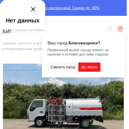
Глобальная распродажа! Скидки до -90%
Нет данных
Ваш город
Благовещенск?
ГЛАВНАЯ
/
КАТАЛОГ
/
УБОРОЧНАЯ ТЕХНИКА
/
ДОРОЖНО-УБОРОЧНАЯ ТЕХНИКА
/
ПОЛИВОМОЕЧНЫЕ МАШИНЫ
/
МАШИНА ДЛЯ ОЧИСТКИ ОГРАЖДЕНИЙ 4М³
Правильный выбор города влияет на
наличие и условия доставки товаров
Сменить город
Да, верно