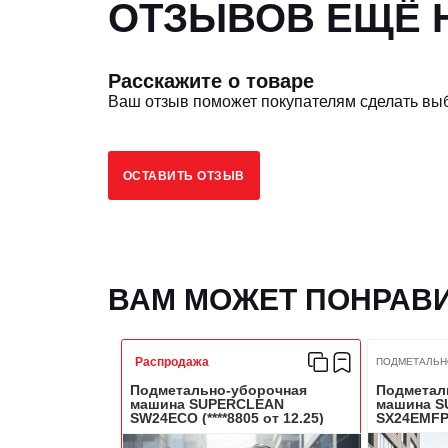
ОТЗЫВОВ ЕЩЁ Н
Угол подъема, °
Расскажите о товаре
Ваш отзыв поможет покупателям сделать вы
БАТАРЕЯ
ОСТАВИТЬ ОТЗЫВ
Напряжение аккумулятора, В / Ач
Время работы, ч
ВАМ МОЖЕТ ПОНРАВ
Распродажа
ПОДМЕТАЛЬНО
Подметально-уборочная
Подметал
машина SUPERCLEAN
машина 
SW24ECO (****8805 от 12.25)
SX24EMF