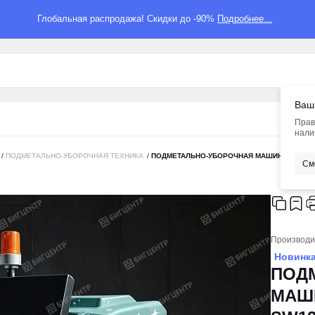
Глобальная распродажа! Скидки до -90%
Подробнее...
Ваш
Прав
нали
/
ПОДМЕТАЛЬНО-УБОРОЧНАЯ ТЕХНИКА
/
ПОДМЕТАЛЬНО-УБОРОЧНАЯ МАШИНА SUPERC
См
Производи
Новинк
ПОД
МАШ