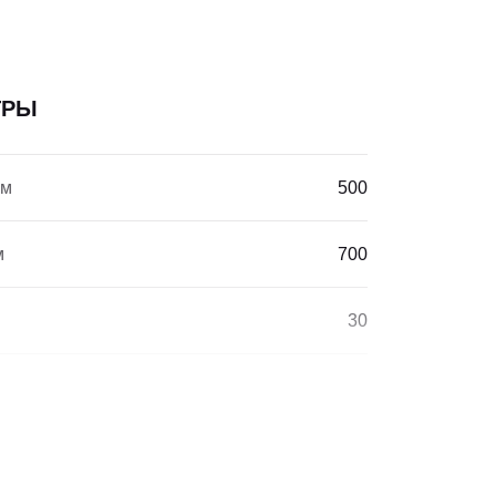
ТРЫ
мм
500
м
700
30
130
>7000