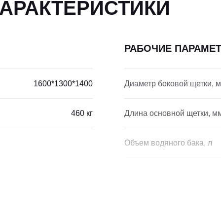
ХАРАКТЕРИСТИКИ
РАБОЧИЕ ПАРАМЕ
1600*1300*1400
Диаметр боковой щетки, 
460 кг
Длина основной щетки, м
Объем водяного бака, л
Объем мусорного бака, л
8
Производительность, м/ч
1000