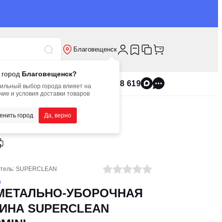
Благовещенск
 город
Благовещенск?
8 800 555 8 619
ильный выбор города влияет на
чие и условия доставки товаров
LEAN SW13MINI
енить город
Да, верно
тель:
SUPERCLEAN
а
МЕТАЛЬНО-УБОРОЧНАЯ
ИНА SUPERCLEAN