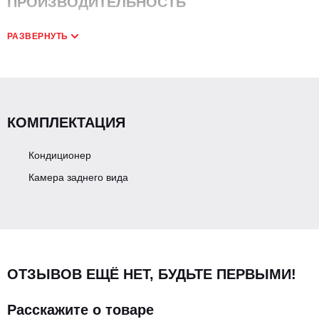
ПРОИЗВОДИТЕЛЬНОСТЬ
РАЗВЕРНУТЬ
Рабочая ширина, мм
>1900
Рабочая скорость
7
КОМПЛЕКТАЦИЯ
Макс. скорость движения, км/ч
9.8
Кондиционер
Внешний радиус поворота, мм
1200
Камера заднего вида
Угол подъема, °
25
БАТАРЕЯ
ОТЗЫВОВ ЕЩЁ НЕТ, БУДЬТЕ ПЕРВЫМИ!
Расскажите о товаре
Напряжение аккумулятора, В / Ач
48V200Ah