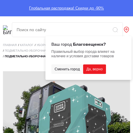
Глобальная распродажа! Скидки до -90%
Ваш город
Благовещенск?
ГЛАВНАЯ
/
КАТАЛОГ
/
УБОРОЧНАЯ ТЕХНИКА
/
ГОРОДСКАЯ СРЕДА
/
ПОДМЕТАЛЬНО-УБОРОЧНАЯ ТЕХНИКА
Правильный выбор города влияет на
наличие и условия доставки товаров
/
ПОДМЕТАЛЬНО-УБОРОЧНАЯ МАШИНА SUPERCLEAN SW21ECO
Сменить город
Да, верно