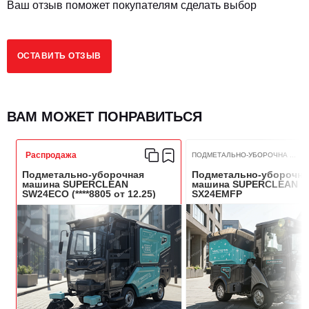
Ваш отзыв поможет покупателям сделать выбор
Время работы, ч
6-8
ОСТАВИТЬ ОТЗЫВ
РАБОЧИЕ ПАРАМЕТРЫ
ВАМ МОЖЕТ ПОНРАВИТЬСЯ
Диаметр боковой щетки, мм
500
Распродажа
ПОДМЕТАЛЬНО-УБОРОЧНА ...
Длина основной щетки, мм
790
Подметально-уборочная
Подметально-уборочна
машина SUPERCLEAN
машина SUPERCLEAN
SW24ECO (****8805 от 12.25)
SX24EMFP
Емкость мусорного бака, л
210
Объем водяного бака, л
300
Производительность, м/ч
>13000