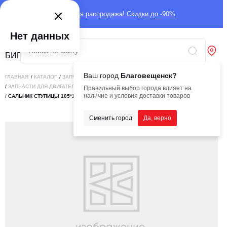
Глобальная распродажа! Скидки до -90%
Нет данных
Ваш город
Благовещенск?
ГЛАВНАЯ
/
КАТАЛОГ
/
ЗАПЧАСТИ
/
ЗАПЧАСТИ ДЛЯ ДВИГАТЕЛЕЙ
/
ЗАПЧАСТИ ДЛЯ ДВИГАТЕЛЕЙ CHANGCHAI
Правильный выбор города влияет на
наличие и условия доставки товаров
/
САЛЬНИК СТУПИЦЫ 105*135*14 SHANMON 388H, RMX SE460
Сменить город
Да, верно