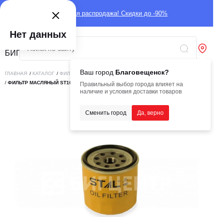
Глобальная распродажа! Скидки до -90%
Нет данных
Ваш город
Благовещенск?
ГЛАВНАЯ
/
КАТАЛОГ
/
ФИЛЬТРЫ
/
ФИЛЬТРЫ STAL
/
ФИЛЬТР МАСЛЯНЫЙ STAL
/
ФИЛЬТР МАСЛЯНЫЙ ST10739 / JX739 (LF3786, P502039)
Правильный выбор города влияет на
наличие и условия доставки товаров
Сменить город
Да, верно