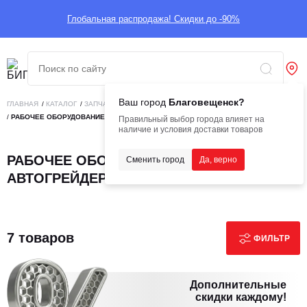
Глобальная распродажа! Скидки до -90%
Ваш город
Благовещенск?
ГЛАВНАЯ
/
КАТАЛОГ
/
ЗАПЧАСТИ
/
ЗАПЧАСТИ ДЛЯ АВТОГРЕЙДЕРОВ
/
РАБОЧЕЕ ОБОРУДОВАНИЕ ДЛЯ АВТОГРЕЙДЕРОВ
Правильный выбор города влияет на
наличие и условия доставки товаров
РАБОЧЕЕ ОБОРУДОВАНИЕ ДЛЯ
Сменить город
Да, верно
АВТОГРЕЙДЕРОВ
7 товаров
ФИЛЬТР
Дополнительные
скидки каждому!