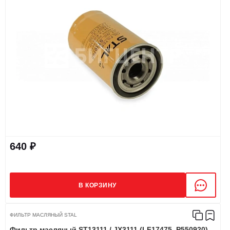
640 ₽
В КОРЗИНУ
ФИЛЬТР МАСЛЯНЫЙ STAL
Фильтр масляный ST13111 / JX3111 (LF17475, P550920)