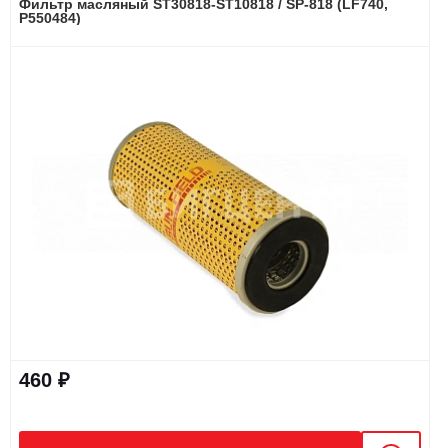
Фильтр масляный ST30818-ST10818 / SP-818 (LF740,
P550484)
460 ₽