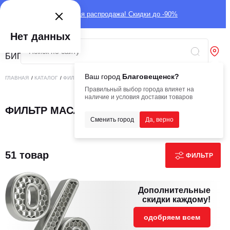
Глобальная распродажа! Скидки до -90%
Нет данных
Ваш город
Благовещенск?
ГЛАВНАЯ
/
КАТАЛОГ
/
ФИЛЬТРЫ
/
ФИЛЬТРЫ STAL
/
ФИЛЬТР МАСЛЯНЫЙ STAL
Правильный выбор города влияет на
наличие и условия доставки товаров
ФИЛЬТР МАСЛЯНЫЙ STAL
Сменить город
Да, верно
51 товар
ФИЛЬТР
Дополнительные
скидки каждому!
одобряем всем