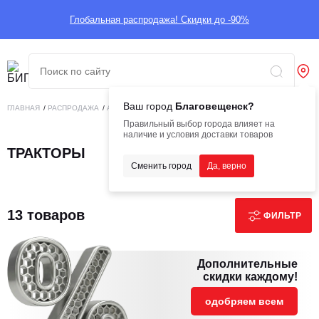
Глобальная распродажа! Скидки до -90%
Ваш город
Благовещенск?
ГЛАВНАЯ
/
РАСПРОДАЖА
/
АГРОТЕХНИКА
/
ТРАКТОРЫ
/
ТРАКТОРЫ
Правильный выбор города влияет на
наличие и условия доставки товаров
ТРАКТОРЫ
Сменить город
Да, верно
13 товаров
ФИЛЬТР
Дополнительные
скидки каждому!
одобряем всем