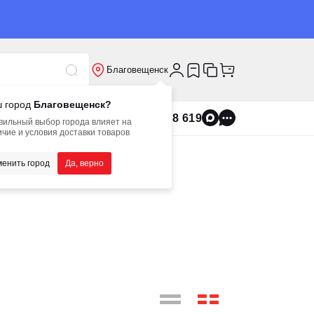
Благовещенск
 город
Благовещенск?
8 800 555 8 619
вильный выбор города влияет на
чие и условия доставки товаров
енить город
Да, верно