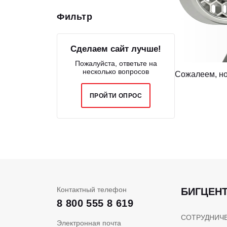
ОБОРУДОВАНИЕ
Фильтр
ЭЛЕКТРОСТАНЦИИ
ШИНЫ
Сделаем сайт лучше!
Пожалуйста, ответьте на
ДВИГАТЕЛИ
несколько вопросов
Сожалеем, но
КПП
ПРОЙТИ ОПРОС
КАБИНЫ
ЗАПЧАСТИ
ФИЛЬТРЫ
ГСМ
Контактный телефон
БИГЦЕН
8 800 555 8 619
СОТРУДНИЧ
Электронная почта