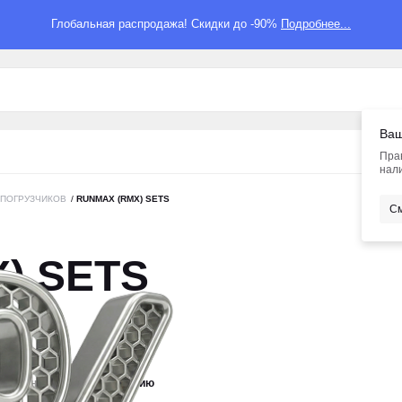
Глобальная распродажа! Скидки до -90%
Подробнее...
Ваш
Пра
нали
-ПОГРУЗЧИКОВ
/
RUNMAX (RMX) SETS
См
) SETS
новизне
По умолчанию