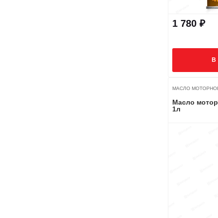
1 780 ₽
В
МАСЛО МОТОРНО
Масло моторн
1л