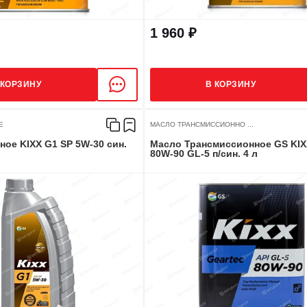
1 960 ₽
 КОРЗИНУ
В КОРЗИНУ
Е
МАСЛО ТРАНСМИССИОННО ...
ое KIXX G1 SP 5W-30 син.
Масло Трансмиссионное GS KIX
80W-90 GL-5 п/син. 4 л