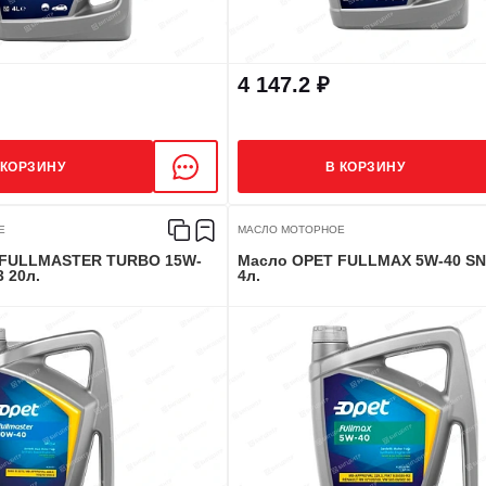
4 147.2 ₽
 КОРЗИНУ
В КОРЗИНУ
Е
МАСЛО МОТОРНОЕ
Масло OPET FULLMAX 5W-40 SN/CF син.
3 20л.
4л.