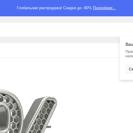
Глобальная распродажа! Скидки до -90%
Подробнее...
Ваш
Пра
нали
См
новизне
По умолчанию