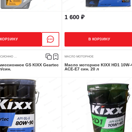
1 600 ₽
 КОРЗИНУ
В КОРЗИНУ
СИОННО ...
МАСЛО МОТОРНОЕ
миссионное GS KIXX Geartec
Масло моторное KIXX HD1 10W-4
п/син.
ACE-E7 син. 20 л