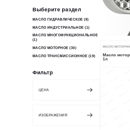
ОБОРУДОВАНИЕ
Выберите раздел
ЭЛЕКТРОСТАНЦИИ
МАСЛО ГИДРАВЛИЧЕСКОЕ
(9)
ШИНЫ
МАСЛО ИНДУСТРИАЛЬНОЕ
(1)
МАСЛО МНОГОФУНКЦИОНАЛЬНОЕ
ДВИГАТЕЛИ
(1)
МАСЛО МОТОРНО
КПП
МАСЛО МОТОРНОЕ
(30)
Масло моторн
МАСЛО ТРАНСМИССИОННОЕ
(19)
КАБИНЫ
1л
ЗАПЧАСТИ
Фильтр
ФИЛЬТРЫ
ГСМ
ЦЕНА
ИЗОБРАЖЕНИЯ