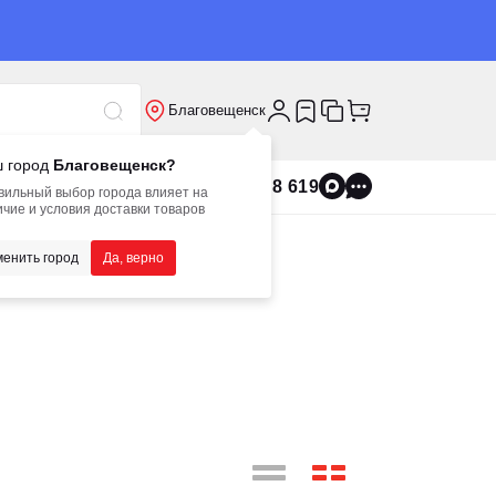
Благовещенск
 город
Благовещенск?
8 800 555 8 619
вильный выбор города влияет на
чие и условия доставки товаров
енить город
Да, верно