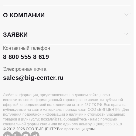
О КОМПАНИИ
ЗАЯВКИ
Контактный телефон
8 800 555 8 619
Электронная почта
sales@big-center.ru
Любая информация, представленная на данном сайте, носит
исключительно информационный характер и не является публичной
офертой, определяемой положениями статьи 437 ГК РФ. Все права на
публикуемые на сайте материалы принадлежат ООО «БИГЦЕНТР». Для
получения подробной информации о наличии и стоимости указанных
товаров и (или) услуг, пожалуйста, обращайтесь к нам с помощью
специальной формы связи или по единому номеру 8 (800) 555 8 619
© 2012-2026 ООО "БИГЦЕНТР"
Все права защищены