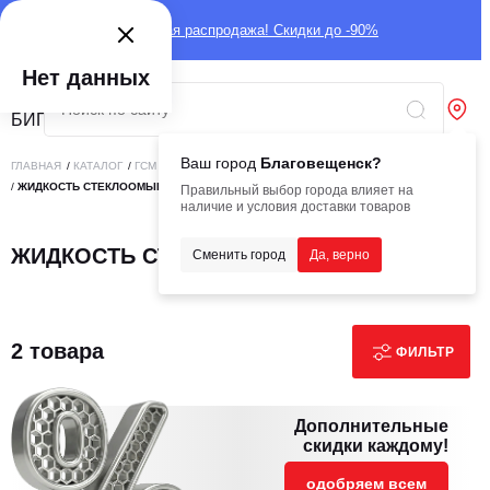
Глобальная распродажа! Скидки до -90%
Нет данных
Ваш город
Благовещенск?
ГЛАВНАЯ
/
КАТАЛОГ
/
ГСМ
/
ТЕХНИЧЕСКИЕ СРЕДСТВА
/
ЖИДКОСТЬ СТЕКЛООМЫВАЮЩАЯ
Правильный выбор города влияет на
наличие и условия доставки товаров
ЖИДКОСТЬ СТЕКЛООМЫВАЮЩАЯ
Сменить город
Да, верно
2 товара
ФИЛЬТР
Дополнительные
скидки каждому!
одобряем всем