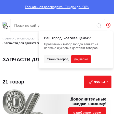
Глобальная распродажа! Скидки до -90%
Ваш город
Благовещенск?
ГЛАВНАЯ
/
РАСПРОДАЖА
/
ЗАПЧАСТИ
/
ЗАПЧАСТИ ДЛЯ ДВИГАТЕЛЕЙ
/
ЗАПЧАСТИ ДЛЯ ДВИГАТЕЛЕЙ SHANGHAI
Правильный выбор города влияет на
наличие и условия доставки товаров
ЗАПЧАСТИ ДЛЯ ДВИГАТЕЛЕЙ SHANGHAI
Сменить город
Да, верно
21 товар
ФИЛЬТР
Дополнительные
скидки каждому!
одобряем всем