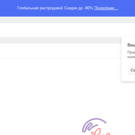
Глобальная распродажа! Скидки до -90%
Подробнее...
Ваш
Пра
нали
См