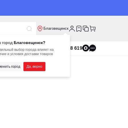
Благовещенск
 город
Благовещенск?
8 800 555 8 619
вильный выбор города влияет на
чие и условия доставки товаров
енить город
Да, верно