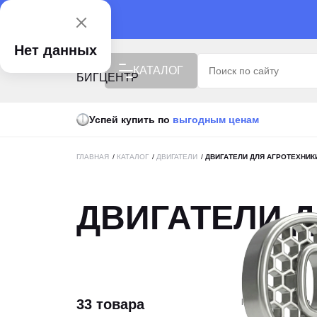
Нет данных
КАТАЛОГ
Успей купить по
выгодным ценам
ISUZU X БИГЦЕНТР
РАСПРОДАЖА
ГЛАВНАЯ
/
КАТАЛОГ
/
ДВИГАТЕЛИ
/
ДВИГАТЕЛИ ДЛЯ АГРОТЕХНИК
ВЫГОДНАЯ ЦЕНА
ДВИГАТЕЛИ 
СПЕЦТЕХНИКА
АВТОТЕХНИКА
ПОДЪЕМНАЯ ТЕХНИКА
УБОРОЧНАЯ ТЕХНИКА
33 товара
По цене
По 
АГРОТЕХНИКА