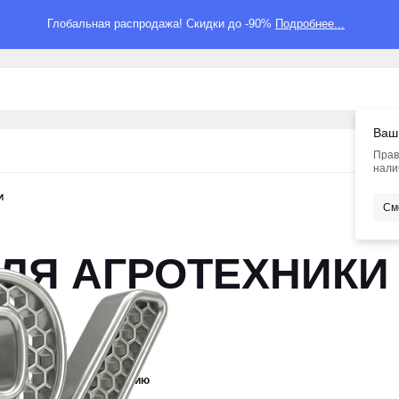
Глобальная распродажа! Скидки до -90%
Подробнее...
Ваш
Прав
нали
И
См
ДЛЯ АГРОТЕХНИКИ
новизне
По умолчанию