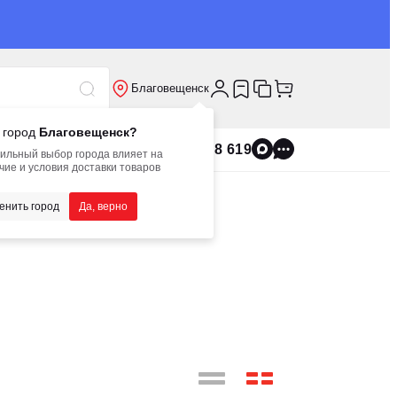
Благовещенск
 город
Благовещенск?
8 800 555 8 619
ильный выбор города влияет на
чие и условия доставки товаров
енить город
Да, верно