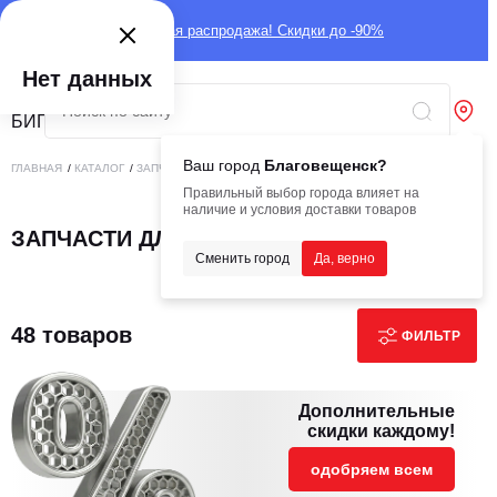
Глобальная распродажа! Скидки до -90%
Нет данных
Ваш город
Благовещенск?
ГЛАВНАЯ
/
КАТАЛОГ
/
ЗАПЧАСТИ
/
ЗАПЧАСТИ ДЛЯ ТОПЛИВНЫХ СИСТЕМ
Правильный выбор города влияет на
наличие и условия доставки товаров
ЗАПЧАСТИ ДЛЯ ТОПЛИВНЫХ СИСТЕМ
Сменить город
Да, верно
48 товаров
ФИЛЬТР
Дополнительные
скидки каждому!
одобряем всем