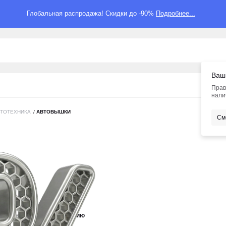
Глобальная распродажа! Скидки до -90%
Подробнее...
Ваш
Прав
нали
ВТОТЕХНИКА
/
АВТОВЫШКИ
См
новизне
По умолчанию