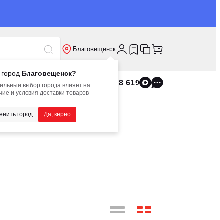
Благовещенск
 город
Благовещенск?
8 800 555 8 619
ильный выбор города влияет на
чие и условия доставки товаров
енить город
Да, верно