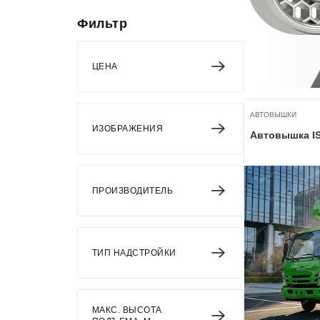
ОБОРУДОВАНИЕ
Фильтр
ЭЛЕКТРОСТАНЦИИ
ШИНЫ
ЦЕНА
ДВИГАТЕЛИ
АВТОВЫШКИ
КПП
ИЗОБРАЖЕНИЯ
Автовышка I
КАБИНЫ
ЗАПЧАСТИ
ПРОИЗВОДИТЕЛЬ
ФИЛЬТРЫ
ГСМ
ТИП НАДСТРОЙКИ
МАКС. ВЫСОТА