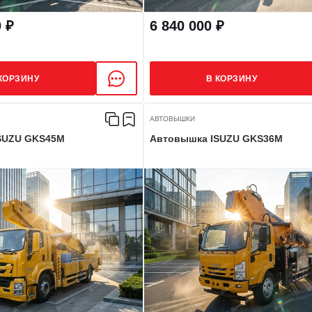
0 ₽
6 840 000 ₽
КОРЗИНУ
В КОРЗИНУ
АВТОВЫШКИ
SUZU GKS45M
Автовышка ISUZU GKS36M