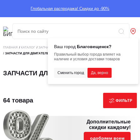
Глобальная распродажа! Скидки до -90%
Ваш город
Благовещенск?
ГЛАВНАЯ
/
КАТАЛОГ
/
ЗАПЧАСТИ
/
ЗАПЧАСТИ ДЛЯ ДВИГАТЕЛЕЙ
/
ЗАПЧАСТИ ДЛЯ ДВИГАТЕЛЕЙ SIDA
Правильный выбор города влияет на
наличие и условия доставки товаров
ЗАПЧАСТИ ДЛЯ ДВИГАТЕЛЕЙ SIDA
Сменить город
Да, верно
64 товара
ФИЛЬТР
Дополнительные
скидки каждому!
одобряем всем