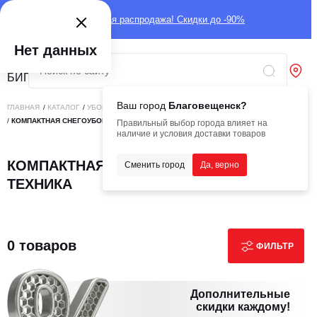
Глобальная распродажа! Скидки до -90%
Нет данных
Ваш город
Благовещенск?
ГЛАВНАЯ
/
КАТАЛОГ
/
УБОРОЧНАЯ ТЕХНИКА
/
ГОРОДСКАЯ СРЕДА
/
КОМПАКТНАЯ СНЕГОУБОРОЧНАЯ ТЕХНИКА
Правильный выбор города влияет на
наличие и условия доставки товаров
КОМПАКТНАЯ СНЕГОУБОРОЧНАЯ
Сменить город
Да, верно
ТЕХНИКА
0 товаров
ФИЛЬТР
Дополнительные
скидки каждому!