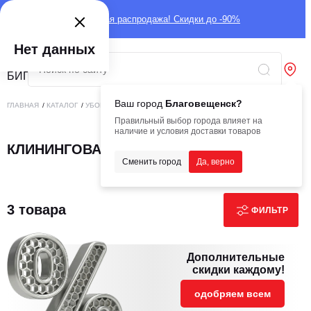
Глобальная распродажа! Скидки до -90%
Нет данных
Ваш город
Благовещенск?
ГЛАВНАЯ
/
КАТАЛОГ
/
УБОРОЧНАЯ ТЕХНИКА
/
КЛИНИНГОВАЯ ТЕХНИКА
Правильный выбор города влияет на
наличие и условия доставки товаров
КЛИНИНГОВАЯ ТЕХНИКА
Сменить город
Да, верно
3 товара
ФИЛЬТР
Дополнительные
скидки каждому!
одобряем всем