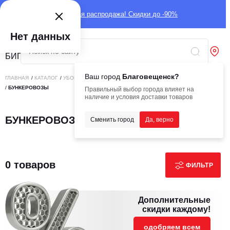
Глобальная распродажа! Скидки до -90%
Нет данных
Ваш город
Благовещенск?
ГЛАВНАЯ
/
КАТАЛОГ
/
УБОРОЧНАЯ ТЕХНИКА
/
КОММУНАЛЬНАЯ ТЕХНИКА
/
БУНКЕРОВОЗЫ
Правильный выбор города влияет на
наличие и условия доставки товаров
БУНКЕРОВОЗЫ
Сменить город
Да, верно
0 товаров
ФИЛЬТР
Дополнительные
скидки каждому!
одобряем всем