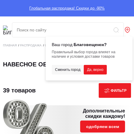
Глобальная распродажа! Скидки до -90%
Ваш город
Благовещенск?
ГЛАВНАЯ
/
РАСПРОДАЖА
/
ОБОРУДОВАНИЕ
/
НАВЕСНОЕ ОБОРУДОВАНИЕ
Правильный выбор города влияет на
наличие и условия доставки товаров
НАВЕСНОЕ ОБОРУДОВАНИЕ
Сменить город
Да, верно
39 товаров
ФИЛЬТР
Дополнительные
скидки каждому!
одобряем всем