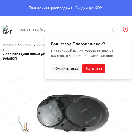
Глобальная распродажа! Скидки до -90%
Ваш город
Благовещенск?
ГЛАВНАЯ
/
КАТАЛОГ
/
КОРОБКА
/
Правильный выбор города влияет на
ФАРА ПЕРЕДНЯЯ ЛЕВАЯ (НОВОГО ОБРАЗЦА) ДЛЯ XCMG GR165, GR180, GR215
наличие и условия доставки товаров
(АНАЛОГ)
Сменить город
Да, верно