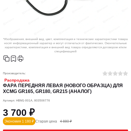
*Изображения, внешний вид, цвет, комплектация и технические характеристики товара
носят информационный характер и могут отличаться от фактических. Окончательные
характеристики, комплектация и внешний вид товара определяются договором и/или
спецификацией
Производитель:
Распродажа
ФАРА ПЕРЕДНЯЯ ЛЕВАЯ (НОВОГО ОБРАЗЦА) ДЛЯ
XCMG GR165, GR180, GR215 (АНАЛОГ)
Артикул: HBM1-001A, 803506776
3 700 ₽
Экономия 1 180 ₽
Старая цена
4 880 ₽