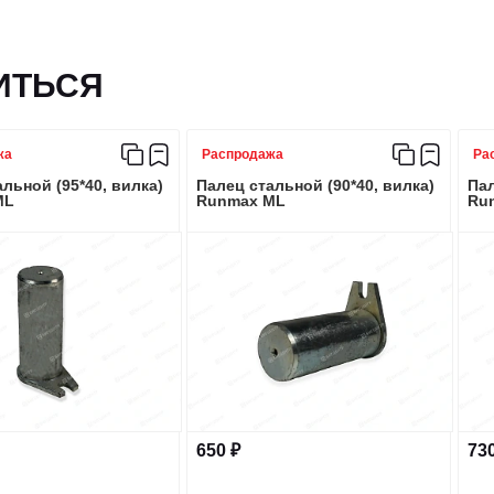
ИТЬСЯ
жа
Распродажа
Ра
льной (95*40, вилка)
Палец стальной (90*40, вилка)
Пал
ML
Runmax ML
Ru
650 ₽
730