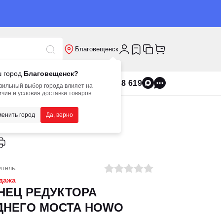
Благовещенск
 город
Благовещенск?
8 800 555 8 619
вильный выбор города влияет на
чие и условия доставки товаров
енить город
Да, верно
итель:
дажа
НЕЦ РЕДУКТОРА
ДНЕГО МОСТА HOWO