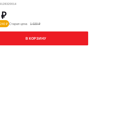
K9128320014
 ₽
240 ₽
Старая цена
1 020 ₽
В КОРЗИНУ