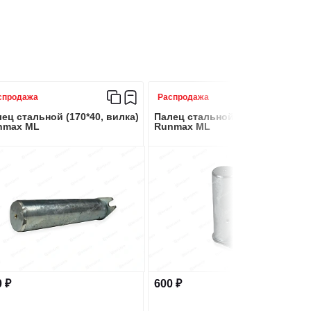
спродажа
Распродажа
ец стальной (170*40, вилка)
Палец стальной (115*40, вилка)
nmax ML
Runmax ML
 ₽
600 ₽