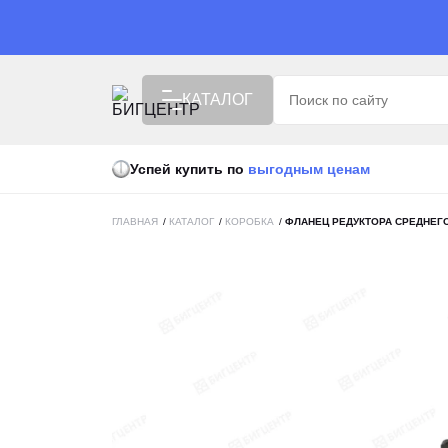
КАТАЛОГ
Успей купить по
выгодным ценам
ISUZU X БИГЦЕНТР
РАСПРОДАЖА
ГЛАВНАЯ
/
КАТАЛОГ
/
КОРОБКА
/
ФЛАНЕЦ РЕДУКТОРА СРЕДНЕГ
ВЫГОДНАЯ ЦЕНА
СПЕЦТЕХНИКА
АВТОТЕХНИКА
ПОДЪЕМНАЯ ТЕХНИКА
УБОРОЧНАЯ ТЕХНИКА
АГРОТЕХНИКА