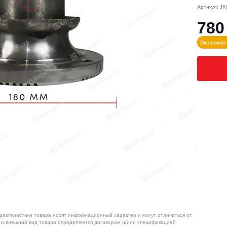
Артикул: J
780
Экономия 
арактеристики товара носят информационный характер и могут отличаться от
я и внешний вид товара определяются договором и/или спецификацией