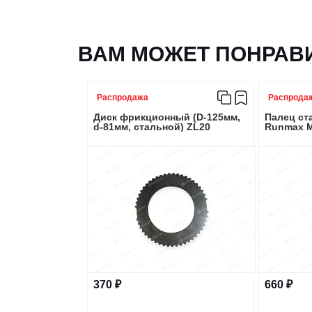
ВАМ МОЖЕТ ПОНРАВ
Распродажа
Распрода
Диск фрикционный (D-125мм,
Палец ста
d-81мм, стальной) ZL20
Runmax 
370 ₽
660 ₽