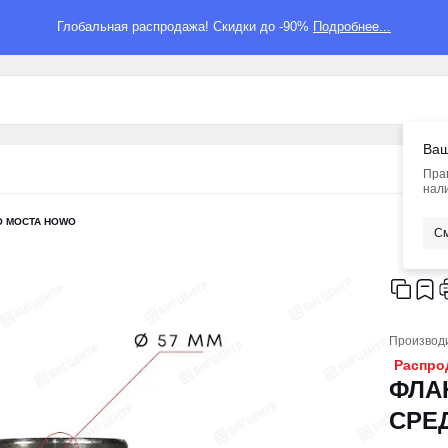
Глобальная распродажа! Скидки до -90%
Подробнее...
Ваш
Пра
нали
О МОСТА HOWO
См
Производ
Распро
ФЛА
СРЕ