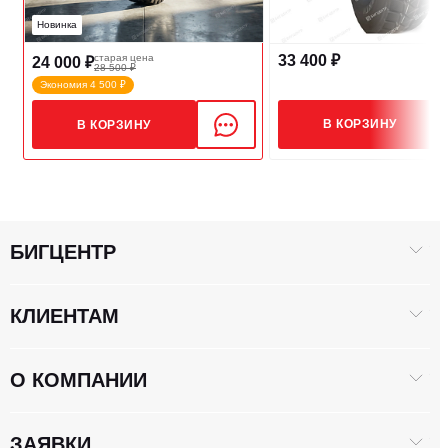
Новинка
33 400 ₽
старая цена
24 000 ₽
28 500 ₽
РАЗМЕРЫ
Экономия 4 500 ₽
В КОРЗИНУ
В КОРЗИНУ
Габариты, мм
1130*270*1130
БИГЦЕНТР
КЛИЕНТАМ
О КОМПАНИИ
ЗАЯВКИ