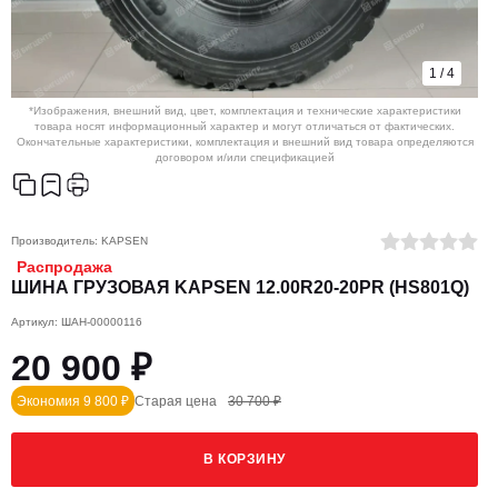
1
/
4
*Изображения, внешний вид, цвет, комплектация и технические характеристики
товара носят информационный характер и могут отличаться от фактических.
Окончательные характеристики, комплектация и внешний вид товара определяются
договором и/или спецификацией
Производитель:
KAPSEN
Распродажа
ШИНА ГРУЗОВАЯ KAPSEN 12.00R20-20PR (HS801Q)
Артикул: ШАН-00000116
20 900 ₽
Экономия 9 800 ₽
Старая цена
30 700 ₽
В КОРЗИНУ