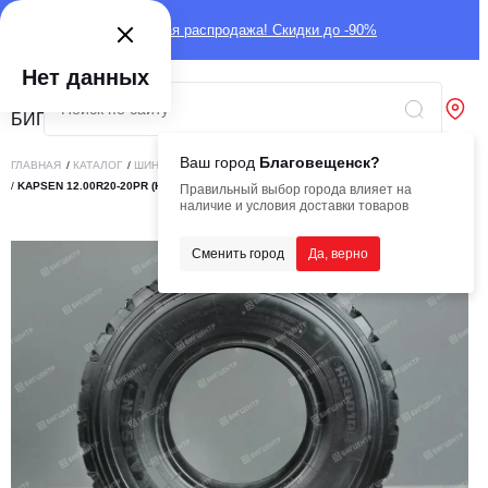
Глобальная распродажа! Скидки до -90%
Нет данных
Ваш город
Благовещенск?
ГЛАВНАЯ
/
КАТАЛОГ
/
ШИНЫ
/
ГРУЗОВЫЕ
/
ДЛЯ САМОСВАЛОВ
/
KAPSEN 12.00R20-20PR (HS801Q)
Правильный выбор города влияет на
наличие и условия доставки товаров
Сменить город
Да, верно