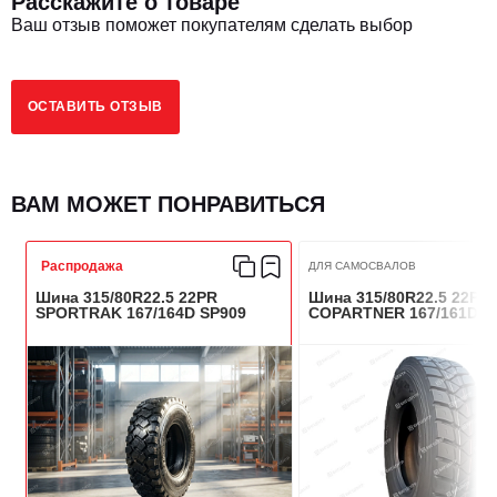
Расскажите о товаре
Исполнение шины
Пневматическая
Ваш отзыв поможет покупателям сделать выбор
Посадочный диаметр
20
ОСТАВИТЬ ОТЗЫВ
Тип шин
TT (камерная)
Тип оси
Универсальная
ВАМ МОЖЕТ ПОНРАВИТЬСЯ
Сезонность
Всесезонная
Распродажа
ДЛЯ САМОСВАЛОВ
Шина 315/80R22.5 22PR
Шина 315/80R22.5 22PR
Максимальная нагрузка (кг)
4000 / 3650
SPORTRAK 167/164D SP909
COPARTNER 167/161D C
Индекс нагрузки
156/153
Индекс скорости
М
Стандартный диск, RIM
8.5