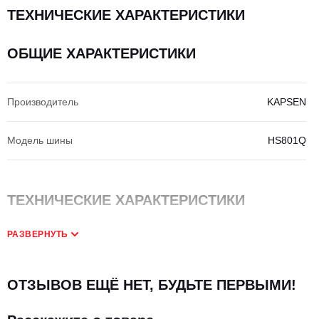
ТЕХНИЧЕСКИЕ ХАРАКТЕРИСТИКИ
ОБЩИЕ ХАРАКТЕРИСТИКИ
Производитель
KAPSEN
Модель шины
HS801Q
ТЕХНИЧЕСКИЕ ХАРАКТЕРИСТИКИ
РАЗВЕРНУТЬ
Слойность шины, PR
20
ОТЗЫВОВ ЕЩЁ НЕТ, БУДЬТЕ ПЕРВЫМИ!
Размер шин
12.00 R20