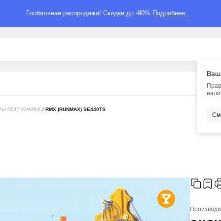
Глобальная распродажа! Скидки до -90%
Подробнее...
Ваш
Прав
нали
РЫ-ПОГРУЗЧИКИ
/
RMX (RUNMAX) SE440TS
См
Производи