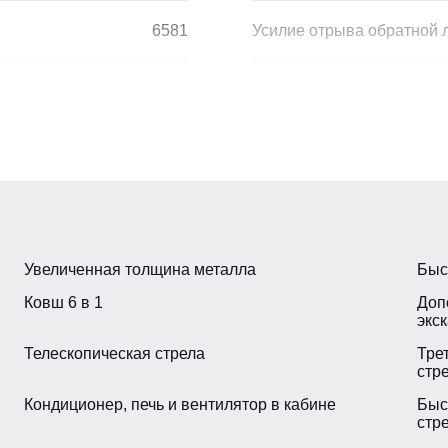
6581
Усилие отрыва обратной 
25
Макс. глубина копания, м
Гидравлическое
Макс. радиус копания, мм
39
Макс. высота копания, мм
Увеличенная толщина металла
Быс
8700
Способ управления обра
Ковш 6 в 1
Доп
экс
14-17.5
Количество контуров раз
Телескопическая стрела
Тре
стр
19.5-24
Быстросъемное устройст
Кондиционер, печь и вентилятор в кабине
Быс
стр