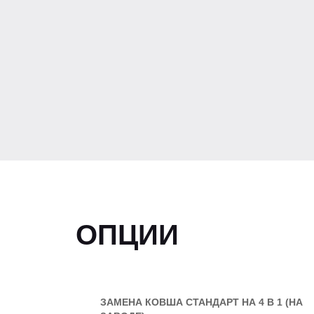
ДВИГАТЕЛЬ
Экологический класс
Модель ДВС
Мощность, кВт/Лс
Крутящий момент ДВС, Нм
ОПЦИИ
3
Рабочий объем, сМ
Количество цилиндров
ЗАМЕНА КОВША СТАНДАРТ НА 4 В 1 (НА