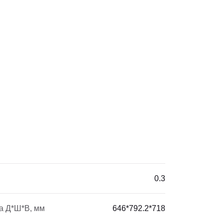
0.3
а Д*Ш*В, мм
646*792.2*718