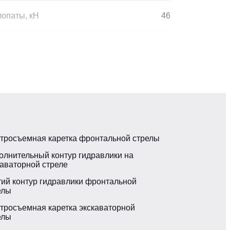
лопаты, кН
46
м
5213
6528
6546
тросъемная каретка фронтальной стрелы
тной лопаты
Джойстик
олнительный контур гидравлики на
каваторной стреле
водки обратной лопаты
3
тий контур гидравлики фронтальной
елы
во обратной лопаты
Есть
тросъемная каретка экскаваторной
елы