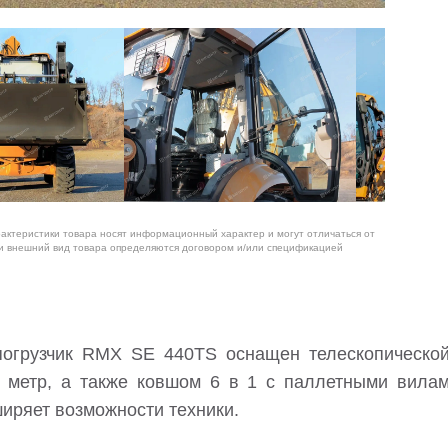
рактеристики товара носят информационный характер и могут отличаться от
 и внешний вид товара определяются договором и/или спецификацией
погрузчик RMX SE 440TS оснащен телескопической
 метр, а также ковшом 6 в 1 с паллетными вилам
иряет возможности техники.