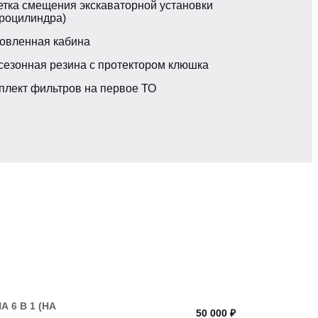
етка смещения экскаваторной установки
дроцилиндра)
овленная кабина
сезонная резина с протектором клюшка
Есть
плект фильтров на первое ТО
Есть
едаче, км/ч
8-22
 6 В 1 (НА
50 000 ₽