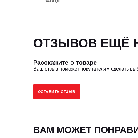
ЗАВОДЕ)
Турбина
Тип охлаждения ДВС
ОТЗЫВОВ ЕЩЁ Н
Подогрев двигателя 220V
Средний расход топлива, л/грамм кВт/ч
Расскажите о товаре
Ваш отзыв поможет покупателям сделать вы
ПЖД
ОСТАВИТЬ ОТЗЫВ
ТРАНСМИССИЯ
Вид КПП
ВАМ МОЖЕТ ПОНРАВ