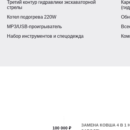
Третий контур гидравлики экскаваторной
Кар
стрелы
(ги
КАБИНА
Котел подогрева 220W
Обн
MP3/USB-проигрыватель
Все
2
Кондиционер
Набор инструментов и спецодежда
Ком
YUCHAI YC4A105ZT20
Отопитель кабины
75/102
СКОРОСТЬ
400
Макс. скорость на 1-2 пер
4837
МОСТЫ
4
ЗАМЕНА КОВША 4 В 1 НА
100 000 ₽