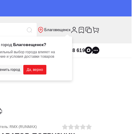
Благовещенск
 город
Благовещенск?
8 800 555 8 619
ильный выбор города влияет на
чие и условия доставки товаров
енить город
Да, верно
тель:
RMX (RUNMAX)