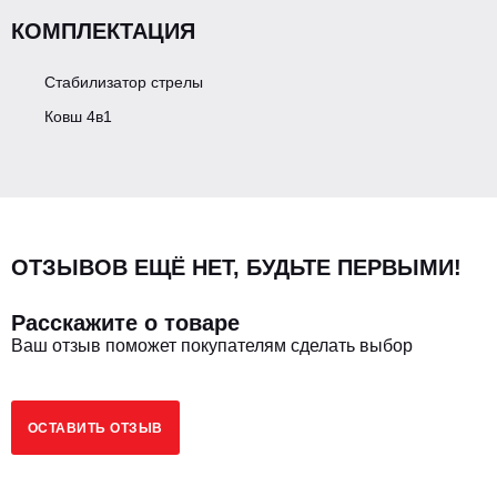
КОМПЛЕКТАЦИЯ
Эксплуатационная масса, кг
8200
Стабилизатор стрелы
Размер передних шин
14-17.5/19.5-24
Ковш 4в1
Размер задних шин
14-17.5/19.5-24
ДВИГАТЕЛЬ
ОТЗЫВОВ ЕЩЁ НЕТ, БУДЬТЕ ПЕРВЫМИ!
Расскажите о товаре
Экологический класс
2
Ваш отзыв поможет покупателям сделать выбор
Модель ДВС
YUCHAI YC4A105ZT20
ОСТАВИТЬ ОТЗЫВ
Мощность, кВт/Лс
75/102