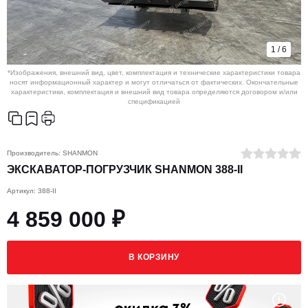
1
/
6
*Изображения, внешний вид, цвет, комплектация и технические характеристики товара
носят информационный характер и могут отличаться от фактических. Окончательные
характеристики, комплектация и внешний вид товара определяются договором и/или
спецификацией
Производитель:
SHANMON
ЭКСКАВАТОР-ПОГРУЗЧИК SHANMON 388-II
Артикул: 388-II
4 859 000 ₽
В КОРЗИНУ