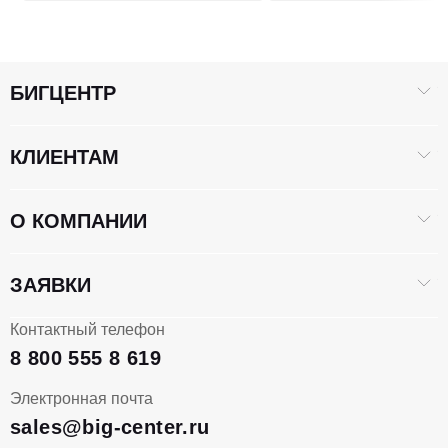
Вид КПП
Гидромеханическая
БИГЦЕНТР
Модель КПП
YJ280
КЛИЕНТАМ
ФРОНТАЛЬНЫЙ КОВШ
О КОМПАНИИ
3
1.0
Объём фронтального ковша, М
ЗАЯВКИ
Габариты стандартного ковша Д*Ш*В, мм
2250*993*517.5
Контактный телефон
8 800 555 8 619
Грузоподъемность, кг
2500
Электронная почта
Высота выгрузки, мм
2742
sales@big-center.ru