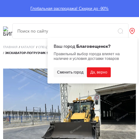
Глобальная распродажа! Скидки до -90%
Ваш город
Благовещенск?
ГЛАВНАЯ
/
КАТАЛОГ
/
СПЕЦТЕХНИКА
/
ПОГРУЗЧИКИ
/
ЭКСКАВАТОРЫ-ПОГРУЗЧИКИ
/
ЭКСКАВАТОР-ПОГРУЗЧИК SHANMON 388-II
Правильный выбор города влияет на
наличие и условия доставки товаров
Сменить город
Да, верно